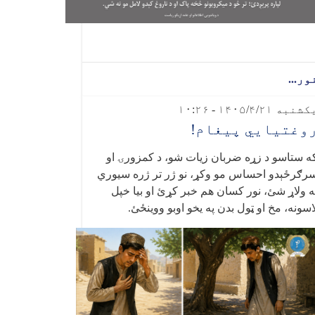
ور...
شنبه ۱۴۰۵/۴/۲۱ - ۱۰:۲۶
وغتیايي پیغام!
ه ستاسو د زړه ضربان زیات شو، د کمزورۍ او
رګرځېدو احساس مو وکړ، نو ژر تر ژره سیوري
ه ولاړ شئ، نور کسان هم خبر کړئ او بيا خپل
اسونه، مخ او ټول بدن په یخو اوبو ووینځئ
.