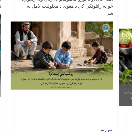
څو په راتلونکي کې د هغوی د معلولیت لامل نه
ن
شي
.
نور...
ن