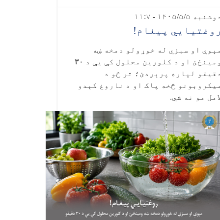
شنبه ۱۴۰۵/۵/۵ - ۱۱:۷
وغتيايي پيغام!
ېوې او سبزي له خوړولو دمخه ښه
مینځئ او د کلورین محلول کې یې د
۳۰
قیقو لپاره پرېږدئ؛ تر څو د
یکروبونو څخه پاک او د ناروغ کېدو
امل مو نه شي.