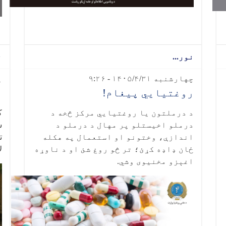
نور...
ن
چهارشنبه ۱۴۰۵/۴/۳۱ - ۹:۲۶
یک
روغتیايي پیغام!
ر
د درملتون یا روغتیايي مرکز څخه د
ک
درملو اخیستلو پر مهال د درملو د
س
اندازې، وختونو او استعمال په هکله
ت
ځان ډاډه کړئ؛ تر څو روغ شئ او د ناوړه
ل
اغېزو مخنیوی وشي
.