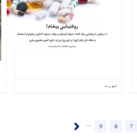
نور...
ن
››
…
7
پاڼه
8
پاڼه
9
پاڼه