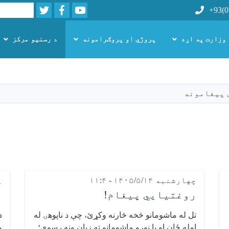
Twitter
Facebook
Youtube
Search
+93(0
 وزارت په اړه
پروژې او پروګرامونه
د رسنیو مرکز
اصلي
منځپانګه
دانګل
 پیغامونه
چهارشنبه ۱۴۰۵/۵/۱۴ - ۱۱:۴
پن
روغتیايي پیغام!
ر
تل له ماشومانو څخه څارنه وکړئ، چې د ناپوهۍ له
د
امله ځان او یا نورو ماشومانو ته زیان ونه رسوي؛
م