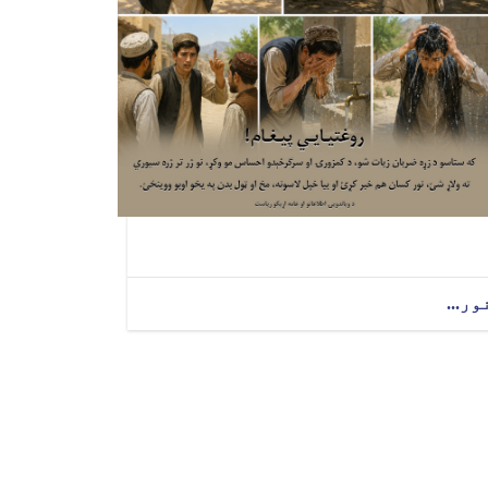
ور...