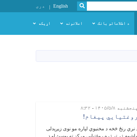
SEARCH
English
دری
د اطلاعاتو بانک
اعلانونه
اړیکه
جشنبه ۱۴۰۵/۵/۸ - ۸:۳۲
وغتيايي پيغام!
 نري رنځ څخه د مخنیوي لپاره مو نوی زیږېدلی
اشوم ژر تر ژره روغتیايي مرکز ته یوسئ او د