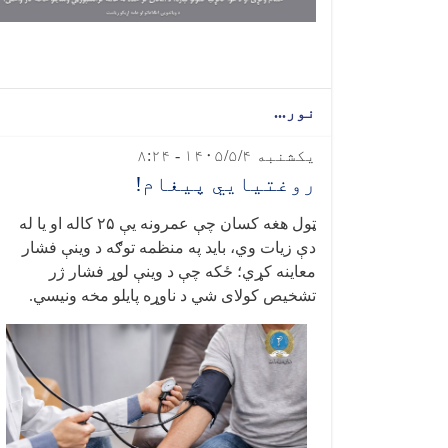
نور...
یکشنبه ۱۴۰۵/۵/۴ - ۸:۲۴
روغتیايي پیغام!
ټول هغه کسان چې عمرونه یې
۲۵
کاله او یا له
دې زیات وي، باید په منظمه توګه د وینې فشار
معاینه کړي؛ ځکه چې د وینې لوړ فشار ژر
تشخیص کولای شي د ناوړه پایلو مخه ونیسي
.