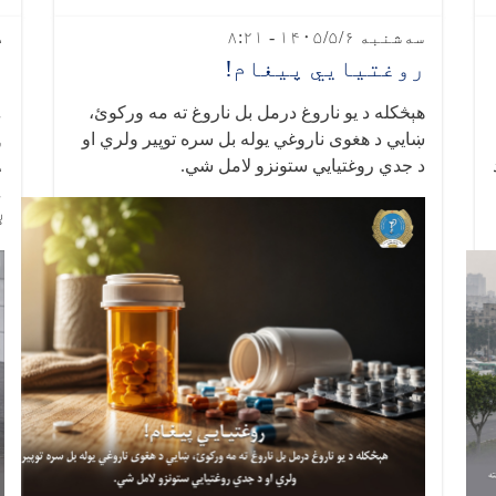
سه‌شنبه ۱۴۰۵/۵/۶ - ۸:۲۱
دو
روغتيايي پيغام!
ر
هېڅکله د یو ناروغ درمل بل ناروغ ته مه ورکوئ،
م
ښایي د هغوی ناروغي یوله بل سره توپير ولري او
و
د جدي روغتیايي ستونزو لامل شي
.
د
م
ل