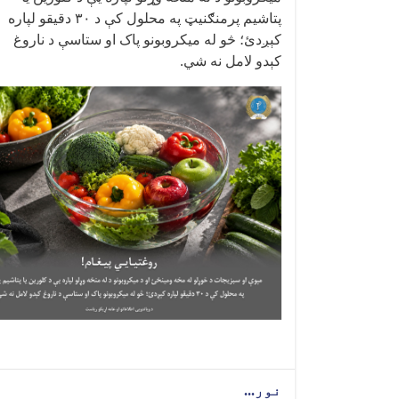
پتاشیم پرمنګنیټ په محلول کې د
۳۰
دقیقو لپاره
کېږدئ؛ څو له میکروبونو پاک او ستاسې د ناروغ
کېدو لامل نه شي
.
نور...