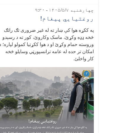
چهارشنبه ۱۴۰۵/۵/۷ - ۹:۳۰
روغتيايي پيغام!
په ککړه هوا کې ښار ته له غیر ضروری تګ راتګ
څخه ډډه وکړئ، ماسک وکاروئ، کور ته د رسېدو
وروسته حمام وکړئ او د هوا ککړتیا کمولو لپاره؛ د
امکان تر حده له عامه ترانسپورټي وسایلو څخه
کار واخلئ
.