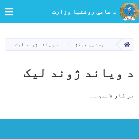
د عامې روغتیا وزارت
اصلي
منځپانګه
دانګل
کور
د رسنیو مرکز
د ویاند ژوند لیک
د ویاند ژوند لیک
تر کار لاندې.....