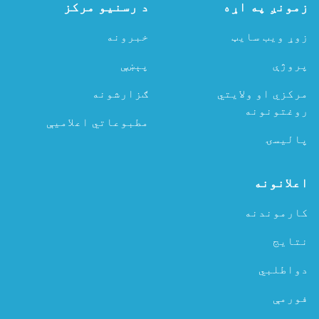
زمونږ په اړه
د رسنیو مرکز
زوړ ویب سایټ
خبرونه
پروژې
پېښې
مرکزي او ولایتي
ګزارشونه
روغتونونه
مطبوعاتي اعلامیې
پالیسۍ
اعلانونه
کارموندنه
نتایج
دواطلبي
فورمې