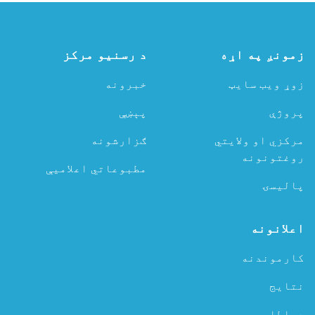
زمونږ په اړه
د رسنیو مرکز
زوړ ویب سایټ
خبرونه
پروژې
پېښې
مرکزي او ولایتي
ګزارشونه
روغتونونه
مطبوعاتي اعلامیې
پالیسۍ
اعلانونه
کارموندنه
نتایج
دواطلبي