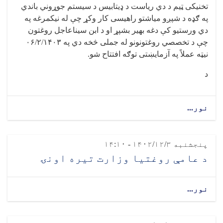
تخنیکی ټیم د دي ریاست د ډیتابیس د سیستم جوړوني باندي
په ګډه د شپږو میاشتو راهیسی کار وکړ چې له نیکمرغه په
دي ورستیو کې دغه بهیر بشپړ او د ابن سیناعاجل روغتون
چې د تخصصي روغتونونو له جملی څخه دي په ۰۶/۲/۱۴۰۳
نیټه عملاً په آزمایښتی توګه افتتاح شو.
د
نور...
پنجشنبه ۱۴۰۲/۱۲/۳ - ۱۴:۱۰
د عامې روغتیا وزارت تیره اونۍ
نور...