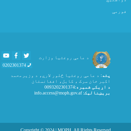
فورمې
Youtube
Facebook
Twitter
د عامې روغتیا وزارت
0202301374
پته
: د عامې روغتيا څلور لارې، د وزیرمحمد
اکبر خان سرک ، کابل، افغانستان
د اړیکی شمیره
:0093202301374
بریښنالیک
: info.access@moph.gov.af
Copyright © 2024 | MOPH. All Rights Reserved