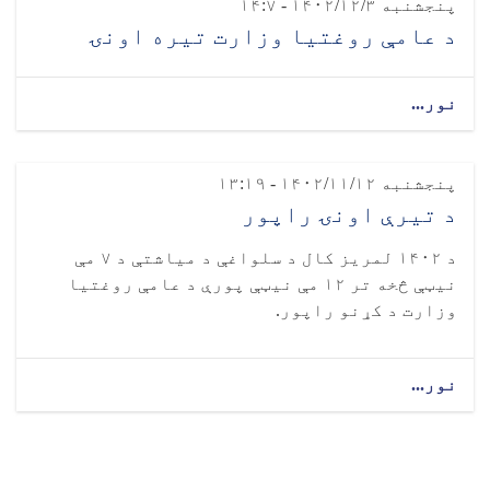
پنجشنبه ۱۴۰۲/۱۲/۳ - ۱۴:۷
د عامې روغتیا وزارت تیره اونۍ
نور...
پنجشنبه ۱۴۰۲/۱۱/۱۲ - ۱۳:۱۹
د تیرې اونۍ راپور
د ۱۴۰۲ لمریز کال د سلواغې د میاشتې د ۷ مې
نیټې څخه تر ۱۲ مې نیټې پورې د عامې روغتیا
وزارت د کړنو راپور.
نور...