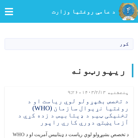
tion
د عامې روغتیا وزارت
اصلي
منځپانګه
دانګل
کور
ریپورټونه
پنجشنبه ۱۴۰۳/۲/۱۳ - ۹:۲۶
د تخصص بشپړولو لوي ریاست او د
روغتیا نړیوال سازمان (WHO)
تخنیکی ټیم د ډیتابیس د زده کړي د
آزمایښتي دوري کاري راپور
د تخصص بشپړولو لوي ریاست د ډیتابیس آمریت او د
WHO