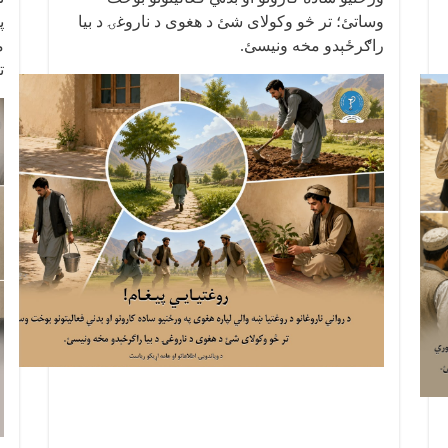
وساتئ؛ تر څو وکولای شئ د هغوی د ناروغۍ د بیا
پ
راګرځېدو مخه ونيسئ
.
م
ت