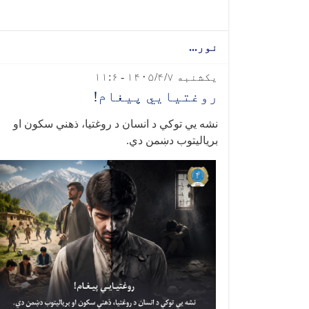
نور...
یکشنبه ۱۴۰۵/۴/۷ - ۱۱:۶
روغتیايي پیغام!
نشه يي توکي د انسان د روغتیا، ذهني سکون او
بریالیتوب دښمن دي
.