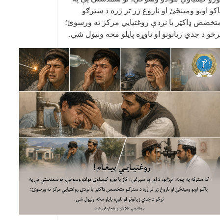
اکو اوبو ومینځئ او ناروغ ژر تر ژره د سترګو
تخصص ډاکټر یا نږدې روغتیايي مرکز ته ورسوئ؛
رڅو د جدي زیانونو او ناوړه پایلو مخه ونیول شي
.