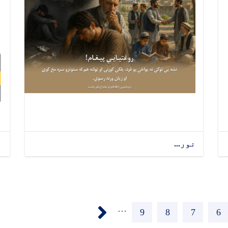
نور...
ن
››
…
6
پاڼه
7
پاڼه
8
پاڼه
9
پاڼه