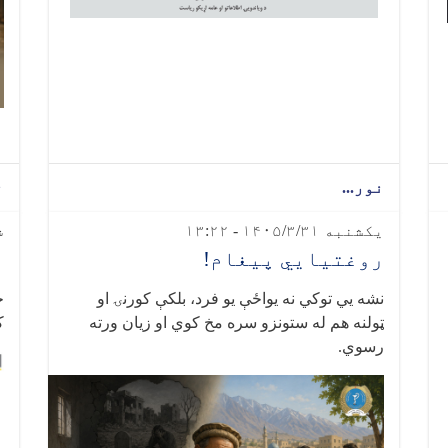
نور...
ن
یکشنبه ۱۴۰۵/۳/۳۱ - ۱۳:۲۲
شن
روغتیايي پیغام!
ر
نشه‌ یي توکي نه یواځې یو فرد، بلکې کورنۍ او
ځ
ټولنه هم له ستونزو سره مخ کوي او زیان ورته
ک
رسوي
.