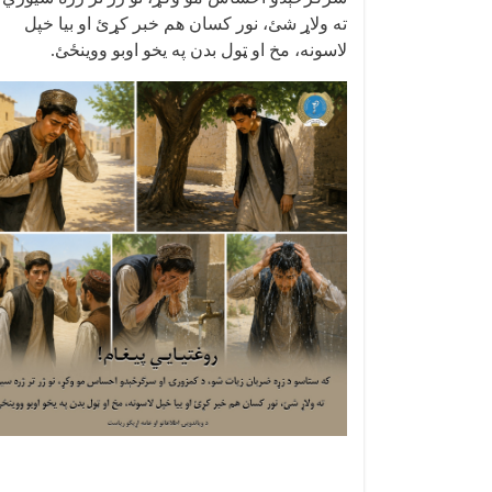
ته ولاړ شئ، نور کسان هم خبر کړئ او بيا خپل
لاسونه، مخ او ټول بدن په یخو اوبو ووینځئ
.