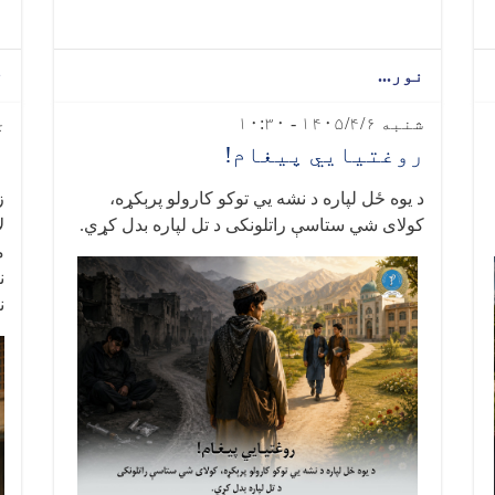
نور...
ن
شنبه ۱۴۰۵/۴/۶ - ۱۰:۳۰
چه
روغتیایي پیغام!
ر
د يوه ځل لپاره د نشه‌ یي توکو کارولو پرېکړه،
ز
کولای شي ستاسې راتلونکی د تل لپاره بدل کړي
.
ل
م
ن
ن