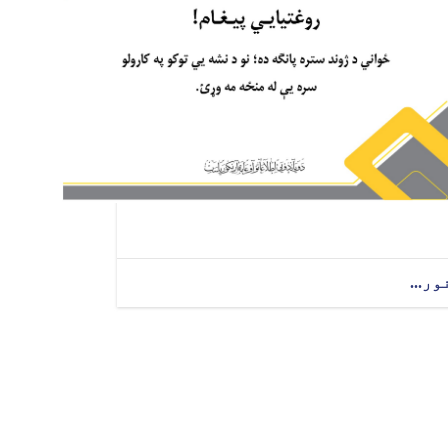
ور...