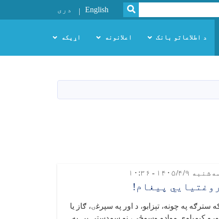
SEARCH
English
دری
د اطلاعاتو بانک
اعلانونه
اړیکه
‌شنبه ۱۴۰۵/۴/۹ - ۱۰:۳۶
وغتیايي پیغام!
ه سترګه په چونه، تېزابو، د اور په سپرغۍ، ګاز یا
ورو کیمیاوي موادو وسوځي، نو سمدستي یې په