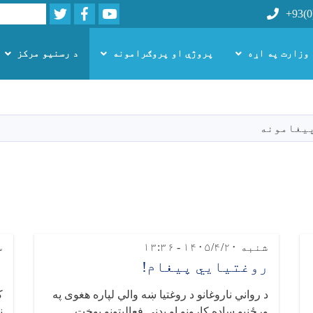
Twitter
Facebook
Youtube
Search
+93(0
 وزارت په اړه
پروژې او پروګرامونه
د رسنیو مرکز
اصلي
منځپانګه
دانګل
یغامونه
شنبه ۱۴۰۵/۴/۲۰ - ۱۳:۳۶
سه
روغتیايي پیغام!
ر
د رواني ناروغانو د روغتیا ښه والي لپاره هغوی په
ک
ورځنیو ساده کارونو او بدني فعالیتونو بوخت
ن