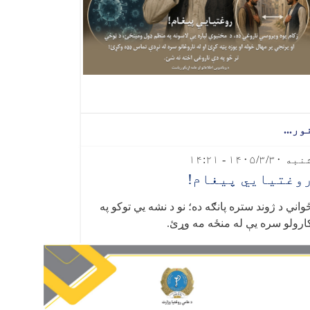
ور...
به ۱۴۰۵/۳/۳۰ - ۱۴:۲۱
وغتیايي پیغام!
واني د ژوند ستره پانګه ده؛ نو د نشه‌ یي توکو په
ارولو سره یې له منځه مه وړئ.