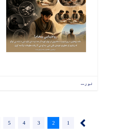
نور...
‹‹
1
پاڼه
2
اوسنی
3
پاڼه
4
پاڼه
5
پاڼه