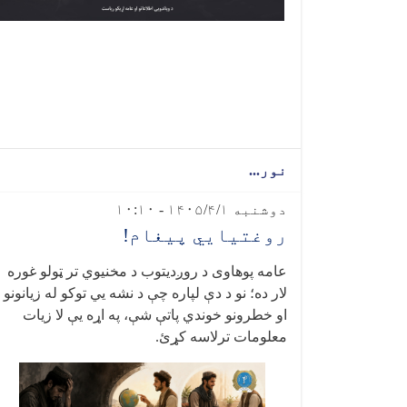
نور...
دوشنبه ۱۴۰۵/۴/۱ - ۱۰:۱۰
روغتیايي پیغام!
عامه پوهاوی د روږدیتوب د مخنیوي تر ټولو غوره
لار ده؛ نو د دې لپاره چې د نشه‌ یي توکو له زیانونو
او خطرونو خوندي پاتې شې، په اړه یې لا زیات
معلومات ترلاسه کړئ
.