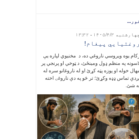
ور...
ارشنبه ۱۴۰۵/۴/۳ - ۱۳:۳۲
وغتیايي پیغام!
کام یوه ویروسي ناروغي ده، د مخنیوي لپاره یې
اسونه په منظم ډول ومینځئ، د ټوخي او پرنجي پر
هال خوله او پوزه پټه کړئ او له ناروغانو سره له
ږدې تماس ډډه وکړئ؛ تر څو په دې ناروغۍ اخته
ه شئ
.