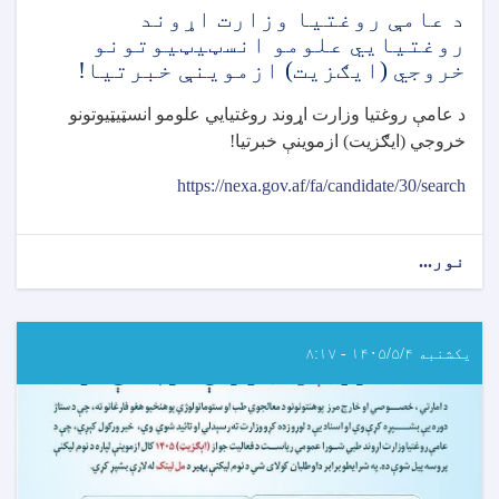
د عامې روغتيا وزارت اړوند
روغتيايي علومو انسټيټيوتونو
خروجي (ايګزيت) ازموينې خبرتيا!
د عامې روغتيا وزارت اړوند روغتيايي علومو انسټيټيوتونو
خروجي (ايګزيت) ازموينې خبرتيا
!
https://nexa.gov.af/fa/candidate/30/search
نور...
about
د
عامې
روغتيا
وزارت
یکشنبه ۱۴۰۵/۵/۴ - ۸:۱۷
اړوند
روغتيايي
علومو
انسټيټيوتونو
خروجي
(ايګزيت)