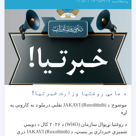
پنجشنبه ۱۴۰۵/۴/۱۸ - ۱۱:۵۱
د
ایګزیت
ازموینې
د
نوم
لیکنې
خبرتیا!
د عامې روغتیا وزارت خبرتیا!
موضوع: د
JAKAVI (Ruxolitinib)
تقلبي درملو د نه کارونې په
اړه
د روغتیا نړیوال سازمان
(WHO)
د
۲۰۲۶
کال د دویمې
شمېرې خبرداري پر بنسټ، د
JAKAVI (Ruxolitinib)
درې