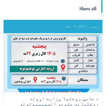
Show all
دوشنبه ۱۴۰۵/۵/۱۲ - ۱۰:۵۵
د عامې روغتيا وزارت اړوند
روغتيايي علومو انسټيټيوتونو