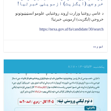
خروجي (ايګزيت) ازموينې خبرتيا!
د عامې روغتيا وزارت اړوند روغتيايي علومو انسټيټيوتونو
خروجي (ايګزيت) ازموينې خبرتيا
!
https://nexa.gov.af/fa/candidate/30/search
نور...
یکشنبه ۱۴۰۵/۵/۴ - ۸:۱۷