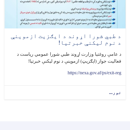
د طبي شورا اړوند د ایګزیت ازموینې
د نوم لیکنې خبرتیا!
د عامې روغتیا وزارت اړوند طبي شورا عمومي رياست د
فعاليت جواز (اېګزيټ) ازموينې د نوم ليکنې خبرتيا
!
https://nexa.gov.af/ps/exit-reg
نور...
about
د
طبي
شورا
اړوند
د
ایګزیت