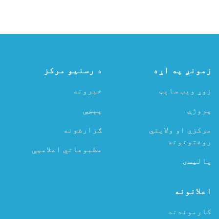
زمونږ په اړه
د رسنیو مرکز
زوړ ویب سایټ
خبرونه
پروژې
پېښې
مرکزي او ولایتي
ګزارشونه
روغتونونه
مطبوعاتي اعلامیې
پالیسۍ
اعلانونه
کارموندنه