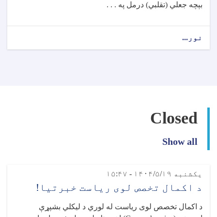
بېچه جعلي (تقلبي) درمل په . . .
نور...
about
د
عامې
روغتیا
وزارت
خبرتیا!
Closed
Show all
یکشنبه ۱۴۰۴/۵/۱۹ - ۱۵:۴۷
د اکمال تخصص لوی ریاست خبرتیا!
د اکمال تخصص لوی ریاست له لوري د لیکلي بشپړې