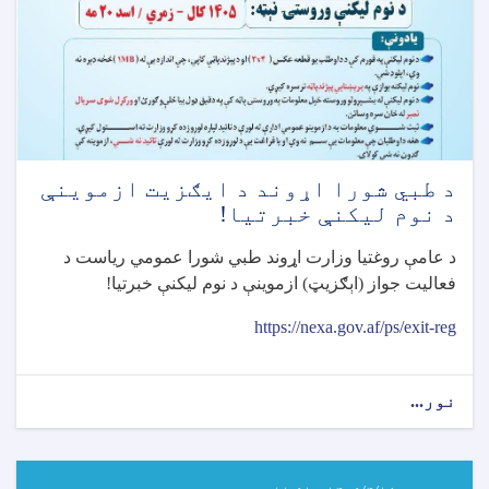
ازموينې
خبرتيا!
د طبي شورا اړوند د ایګزیت ازموینې
د نوم لیکنې خبرتیا!
د عامې روغتیا وزارت اړوند طبي شورا عمومي رياست د
فعاليت جواز (اېګزيټ) ازموينې د نوم ليکنې خبرتيا
!
https://nexa.gov.af/ps/exit-reg
نور...
about
د
طبي
شورا
اړوند