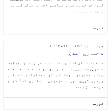
کېږي چې خپل د شپږو میاشتو څخه تر پنځو کلونو
پورې ماشومان د . . .
نور...
چهارشنبه ۱۴۰۰/۱۲/۴ - ۱۰:۲۲
د جنازې اعلان!
د افغانستان اسلامي امارت د عامې روغتيا وزارت
د سرپرست وزیر، د مور بي بي د وفات له امله
ټولو محترمو دوستانو او همکارانو ته خبر
ورکول کېږي، چې د مرحومې د جنازې ادأ کولو
مراسم نن د . . .
نور...