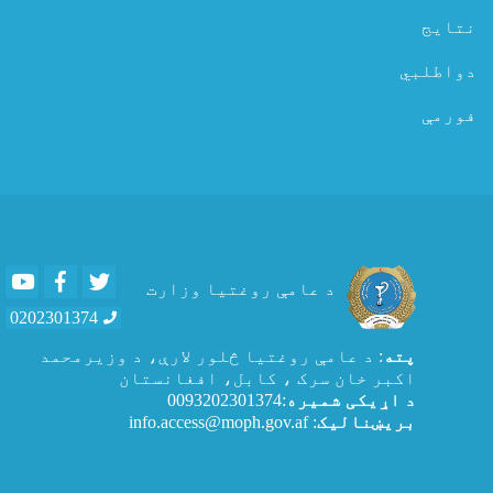
نتایج
دواطلبي
فورمې
Youtube
Facebook
Twitter
د عامې روغتیا وزارت
0202301374
پته
: د عامې روغتيا څلور لارې، د وزیرمحمد
اکبر خان سرک ، کابل، افغانستان
د اړیکی شمیره
:0093202301374
بریښنالیک
: info.access@moph.gov.af