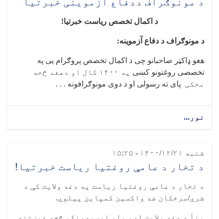
د مونوګراف ددفاع آزموینی خبرتیا
د اکمال تخصص ریاست خبرتیا!
د مونوګراف د دفاع آزموینه:
هغو ډاکټر صاحبانو چی د اکمال تخصص پروګرام یی په
تخصصی روغتونو کښی
په ۱۴۰۰ کال او دهغه څخه
مخکی
پای ته رسولی او د دوی مونوګرافونه . . .
نور...
شنبه ۱۴۰۰/۱۲/۲۱ - ۱۵:۲۵
د تخار د عامې روغتیا ریاست خبرتیا!
د تخار د عامې روغتیا ریاست په دغه ولایت کې د
شري/سرخکان ضد واکسین کمپاین پیلوي.
بنأ د دغه ولایت له ټولو اوسېدونکو څخه غوښتنه