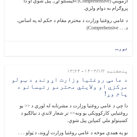
ازموینې
(Comprehensive)
اخیستلو لړۍ پیل شوې او دا
پروګرام به دوام ولري
.
د عامې روغتیا وزارت د محترم مقام د حکم له په اساس،
د
(Comprehensive . . .
نور...
پنجشنبه ۱۴۰۳/۱/۲ - ۱۳:۲۴
د عامې روغتیا وزارت اړوند، د ټولو
مرکزي او ولایتي محترمو رئیسانو د
پام وړ!
دا چې د عامې روغتیا وزارت د مشرتابه له لوري د << یو
روغتیايي کارکوونکی یو ونه>> تر شعار لاندې د نیالګیو د
کښېنولو ملي کمپاین پیل شوې
.
نو په همدې موخه د عامې روغتیا وزارت اړوند، د ټولو . . .