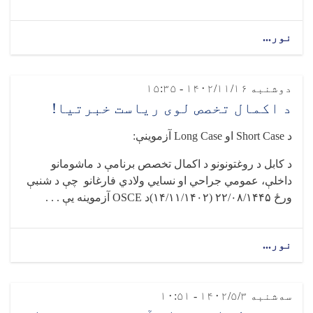
نور...
دوشنبه ۱۴۰۲/۱۱/۱۶ - ۱۵:۳۵
د اکمال تخصص لوی ریاست خبرتیا!
د
Short Case
او
Long Case
آزموینې
:
د کابل د روغتونونو د اکمال تخصص برنامې د ماشومانو
داخلې، عمومي جراحي او نسایي ولادي فارغانو چې د شنبې
ورځ
۲۲/۰۸/۱۴۴۵ (۱۴/۱۱/۱۴۰۲)
د
OSCE
آزموینه یې . . .
نور...
سه‌شنبه ۱۴۰۲/۵/۳ - ۱۰:۵۱