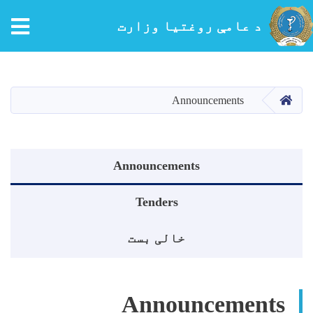
tion
د عامې روغتیا وزارت
اصلي
منځپانګه
دانګل
کور
Announcements
Announcements menu
Announcements
Tenders
خالی بست
Announcements