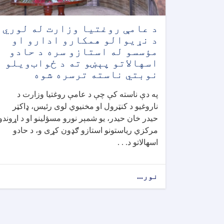
د عامې روغتيا وزارت له لوري
د نړيوالو همکارو ادارو او
مؤسسو له استازو سره د حادو
اسهالاتو پېښو ته د ځواب‌ویلو
نوبتي ناسته ترسره شوه
په دې ناسته کې چې د عامې روغتيا وزارت د
ناروغيو د کنټرول او مخنيوي لوی رئیس، ډاکټر
حيدر خان حيدر، يو شمېر نورو مسؤلينو او د اړوندو
مرکزي رياستونو استازو ګډون کړی و، د حادو
اسهالاتو د. . .
نور...
about
د
عامې
روغتيا
وزارت