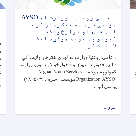
د عامې روغتیا وزارت له AYSO
مؤسسې سره په ننګرهار کې د
څ
لنډ قدۍ او خوارځواکۍ د
ن
کمولو په موخه هوکړه لیک
د
لاسلیک کړ
ر
د عامې روغتیا وزارت له لوري ننګرهار ولایت کې
س
د لنډو قدونو د شيوع او د خوارځواکۍ د نورو ډولونو
ج
کمولو په موخه له
Afghan Youth Services
ت
Organization-AYSO
مؤسسې سره د (
۱۸۰۵۰۳)
پ
یو سل اتیا. . .
نور...
about
ن
د
عامې
روغتیا
وزارت