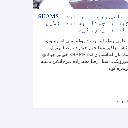
د عامې روغتیا وزارت د SHAMS
ېړنیز چوکاټ په اړه انلاین
استه ترسره کړه
 عامې روغتيا وزارت د روغتيا ملي انسټېټیوټ
ئيس، ډاکټر عبدالجبار حيدر د روغتيا نړيوال
ازمان له استازي او د
SHAMS
څېړنيز چوکاټ
وړونکي، استاد رضا مجيدزاده سره انلاين ناسته
رسره کړه
ه. . .
ور...
about
د
عامې
روغتیا
وزارت