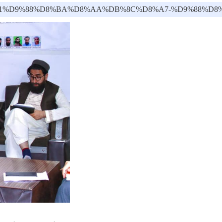
B%90-%D8%B1%D9%88%D8%BA%D8%AA%DB%8C%D8%A7-%