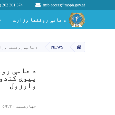
) 202 301 374
info.access@moph.gov.af
Main navigation
د عامې روغتیا وزارت
د عامې روغتیا وزارت
د
کور
NEWS
د عامې روغتیا وزارت مرستیال په
د عامې روغ
وارزول
چهارشنبه ۱۴۰۵/۳/۲۰ - ۱۳:۴۴