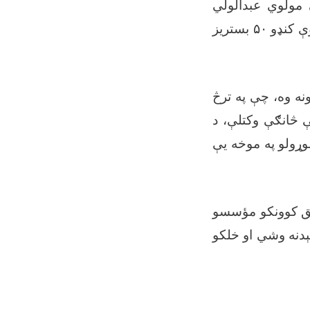
 مولوي عبدالولي
وې کنډو
۵۰
بستریز
نه وه، چې په ترڅ
ې څانګې وکتلې، د
لوړولو په موخه یې
یق کوونکو مؤسسو
سېدنه وشي او خلکو