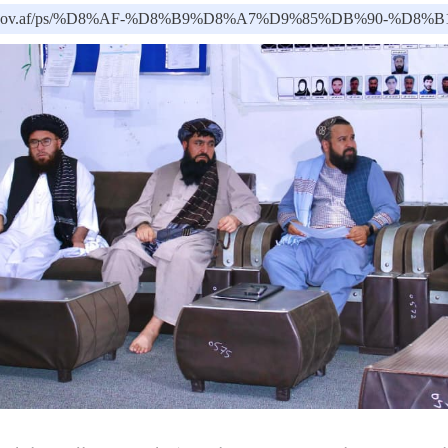
moph.gov.af/ps/%D8%AF-%D8%B9%D8%A7%D9%85%D