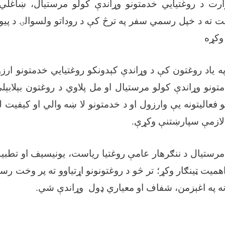
ارت د روغتیايي خدمتونو وړاندې کولو مرستیال، ښاغلي
یت ته د خپل رسمي سفر په ترڅ کې د روداتو ولسوالۍ د پی
وکړه
ه یاد روغتون کې د وړاندې کېدونکو روغتیايي خدمتونو ارزو
تونو وړاندې کولو مرستیال او مل پلاوي د روغتون بېلابېل
 فعالیتونه یې وارزول او د خدمتونو لا ښه والي او کیفیت 
 لازمې سپارښتنې وکړې
.
مرستیال د ننګرهار عامې روغتیا ریاست، یونیسیف او تطب
همیت ټینګار وکړ؛ تر څو د روغتونونو اړتیاوو ته پر وخت ر
نه په اغېزمن، شفاف او معیاري ډول وړاندې شي
.