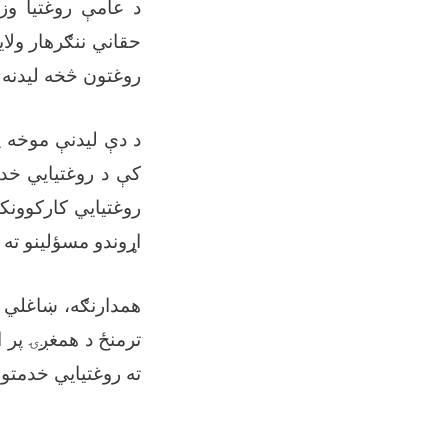
د عامې روغتیا وز
حقاني ننګرهار ولا
روغتون څخه لیدنه 
د دې لیدنې موخه پ
کې د روغتیايي خدم
روغتیايي کارکوونکو
اړوندو مسؤلینو ته
همدارنګه، ښاغلي 
ترمنځ د همغږۍ پر ا
ته روغتیايي خدمتو