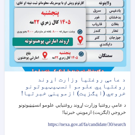
د عامې روغتيا وزارت اړوند
روغتيايي علومو انسټيټيوتونو
خروجي (ايګزيت) ازموينې خبرتيا!
د عامې روغتيا وزارت اړوند روغتيايي علومو انسټيټيوتونو
خروجي (ايګزيت) ازموينې خبرتيا
!
https://nexa.gov.af/fa/candidate/30/search