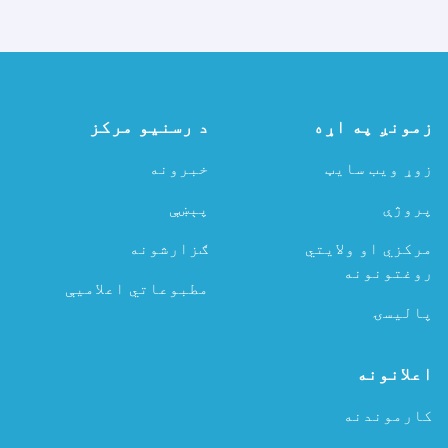
زمونږ په اړه
د رسنیو مرکز
زوړ ویب سایټ
خبرونه
پروژې
پېښې
مرکزي او ولایتي
ګزارشونه
روغتونونه
مطبوعاتي اعلامیې
پالیسۍ
اعلانونه
کارموندنه