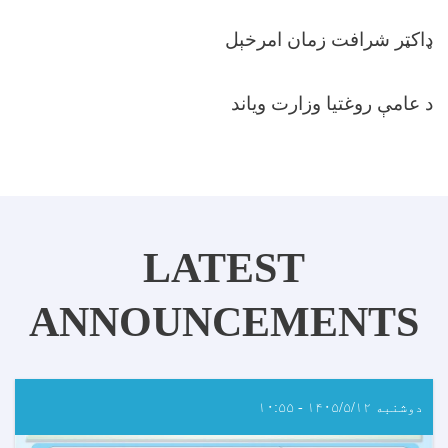
ډاکټر شرافت زمان امرخېل
د عامې روغتیا وزارت ویاند
LATEST
ANNOUNCEMENTS
دوشنبه ۱۴۰۵/۵/۱۲ - ۱۰:۵۵