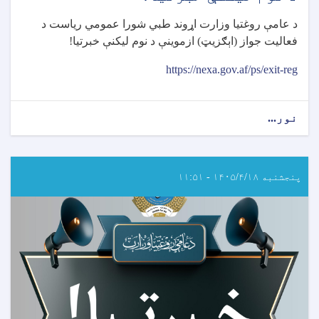
د عامې روغتیا وزارت اړوند طبي شورا عمومي رياست د
فعاليت جواز (اېګزيټ) ازموينې د نوم ليکنې خبرتيا
!
https://nexa.gov.af/ps/exit-reg
نور...
about
د
طبي
شورا
اړوند
پنجشنبه ۱۴۰۵/۴/۱۸ - ۱۱:۵۱
د
ایګزیت
ازموینې
د
نوم
لیکنې
خبرتیا!