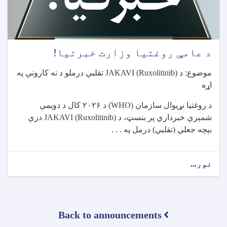
د عامې روغتیا وزارت خبرتیا!
موضوع: د
JAKAVI (Ruxolitinib)
تقلبي درملو د نه کارونې په
اړه
د روغتیا نړیوال سازمان
(WHO)
د
۲۰۲۶
کال د دویمې
شمېرې خبرداري پر بنسټ، د
JAKAVI (Ruxolitinib)
درې
بېچه جعلي (تقلبي) درمل په . . .
نور...
about
د
عامې
روغتیا
وزارت
Back to announcements
خبرتیا!