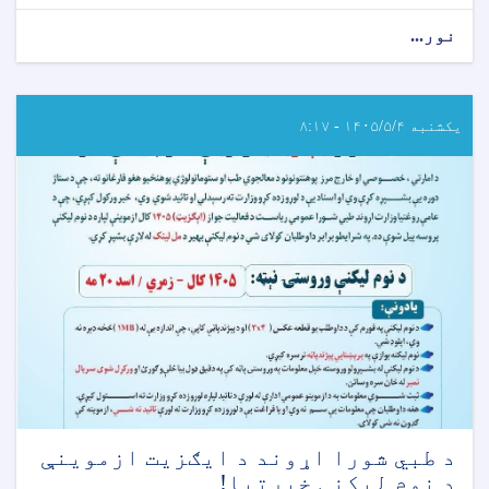
نور...
about
د
عامې
روغتيا
وزارت
یکشنبه ۱۴۰۵/۵/۴ - ۸:۱۷
اړوند
روغتيايي
علومو
انسټيټيوتونو
خروجي
(ايګزيت)
ازموينې
خبرتيا!
د طبي شورا اړوند د ایګزیت ازموینې
د نوم لیکنې خبرتیا!