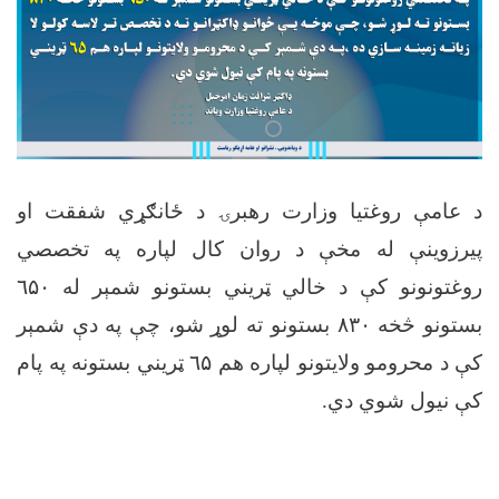
د عامې روغتیا وزارت رهبرۍ د ځانګړي شفقت او
پیرزوینې له مخې د روان کال لپاره په تخصصي
روغتونونو کې د خالي ټریني بستونو شمېر له ٦
۵۰
بستونو څخه
۸۳۰
بستونو ته لوړ شو، چې په دې شمېر
کې د محرومو ولایتونو لپاره هم ٦
۵
ټریني بستونه په پام
کې نیول شوي دي
.