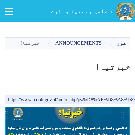
د عامې روغتیا وزارت
اصلي
منځپانګه
دانګل
کور
ANNOUNCEMENTS
خبرتیا!
خبرتیا!
https://www.moph.gov.af/index.php/ps/%D8%AE%D8%