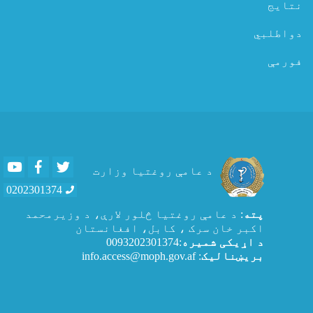
نتایج
دواطلبي
فورمې
Youtube
Facebook
Twitter
د عامې روغتیا وزارت
0202301374
پته
: د عامې روغتيا څلور لارې، د وزیرمحمد
اکبر خان سرک ، کابل، افغانستان
د اړیکی شمیره
:0093202301374
بریښنالیک
: info.access@moph.gov.af