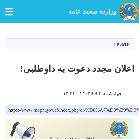
tion
وزارت صحت عامه
Skip
to
main
HOME
content
اعلان مجدد دعوت به داوطلبی!
چهارشنبه ۱۴۰۵/۲/۲۳ - ۱۵:۳۳
https://www.moph.gov.af/index.php/dr/%D8%A7