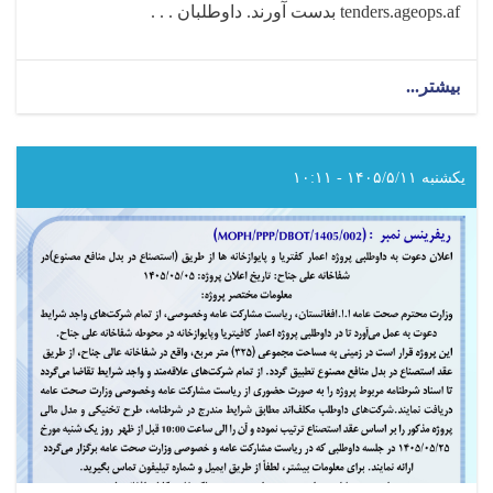
tenders.ageops.af
بدست آورند. داوطلبان . . .
بیشتر...
about
اعلان
دعوت
به
داوطلبی!
یکشنبه ۱۴۰۵/۵/۱۱ - ۱۰:۱۱