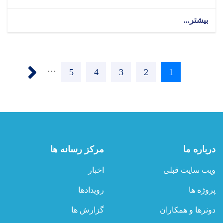
بیشتر...
about
اعلان
دعوت
به
Pagination
داوطلبی!
Next ›
…
Page
5
Page
4
Page
3
Page
2
Current
1
page
درباره ما
مرکز رسانه ها
ویب سایت قبلی
اخبار
پروژه ها
رویدادها
دونرها و همکاران
گزارش ها