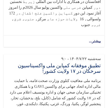
افغانستان در همکاری با ادارات بین المللی
زیربط
نخستین
دور
کمپاین
فرعی ملی
واکسین پولیو سال 2026م را امروز
آغاز نمود. این دور
کمپاین واکسین فلج اطفال در
172
ولسوالی
،
16
ولایات حوزه های
مرکز
، جنوب، شرق،
غرب،
جنوب
بیشتر...
سه‌شنبه ۱۴۰۴/۷/۲۲ - ۹:۰
تطبیق موفقانه کمپاین ملی واکسیناسیون
سرخکان در ۱۷ ولایت کشور!
برنامه ملی معافیت کتلوی وزارت صحت‌عامه، با حمایت
مالی اداره اتحاد جهانی برای واکسین
GAVI
و با همکاری
تخنیکی سازمان صحی جهان و اداره یونسیف اعلام می دارد
که در
۱۷
ولایت کشور که شامل (کابل، بلخ، بدخشان، تخار،
پنجشیر لوگر، پکتیا، وردگ، غزنی، پکتیکا، دایکندی، غور،