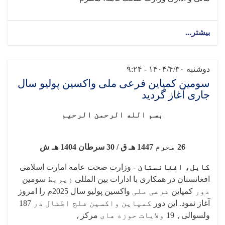
بیشتر...
دوشنبه ۱۴۰۴/۴/۳۰ - ۹:۲۴
سومین کمپاین فرعی ملی واکسین پولیو سال
جاری آغاز گردید
بسم الله الرحمن الرحیم
26
محرم
1447 هـ ق / 30 سرطان 1404
هـ ش
کابل، افغانستان
-
وزارت صحت عامه امارت اسلامی
افغانستان در همکاری با ادارات بین المللی
زیربط
سومین
دور
کمپاین
فرعی ملی
واکسین پولیو سال 2025م را امروز
آغاز نمود. این دور
کمپاین واکسین فلج اطفال در
187
ولسوالی
،
19
ولایات حوزه های
مرکز
،