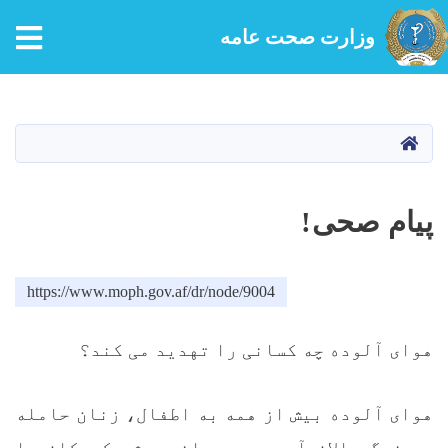
tion
وزارت صحت عامه
Skip
to
main
HOME
content
پیام صحی!
https://www.moph.gov.af/dr/node/9004
هوای آلوده چه کسانی را تهدید می ‌کند؟
هوای آلوده بیش‌ از همه به اطفال، زنان حامله
و بزرگ سالان آسیب می ‌رساند. رشد کودکان را