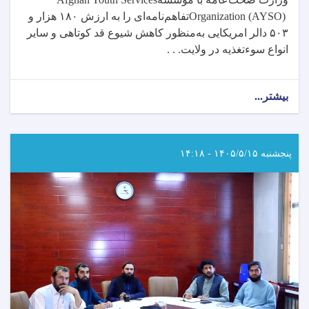
Organization (AYSO)
تفاهم‌نامه‌ای را به ارزش
۱۸۰
هزار و
۵۰۳
دالر امریکایی به‌منظور کاهش شیوع قد کوتاهی و سایر
انواع سوءتغذیه در ولایت. . .
بیشتر...
about
وزارت
صحت‌عامه
تفاهم‌نامه‌ای
را
پنجشنبه ۱۴۰۵/۵/۱۵ - ۱۴:۱۸
با
مؤسسه
AYSO
برای
کاهش
قدکوتاهی
و
سوءتغذیه
در
ننگرهار
امضا