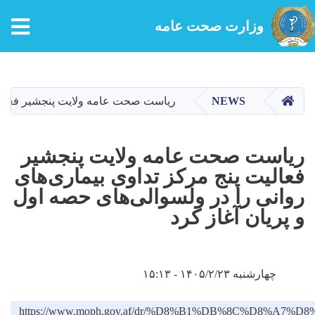
tion
وزارت صحت عامه
Skip
to
main
HOME
NEWS
ریاست صحت عامه ولایت پنجشیر فعالیت 
content
ریاست صحت عامه ولایت پنجشیر
فعالیت پنج مرکز تداوی بیماری‌های
روانی را در ولسوالی‌های حصه اول
و پریان آغاز کرد
چهارشنبه ۱۴۰۵/۲/۲۳ - ۱۵:۱۳
https://www.moph.gov.af/dr/%D8%B1%DB%8C%