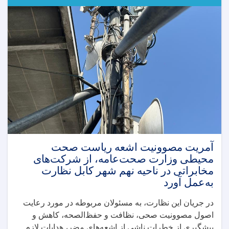
انستیتوت
ملی
صحت
وزارت
صحت
عامه،
با
نماینده
سازمان
صحی
جهان
و
استاد
رضا
مجیدزاده
آمریت مصوونیت اشعه ریاست صحت
طراح
محیطی وزارت صحت‌عامه، از شرکت‌های
چارچوب
مخابراتی در ناحیه نهم شهر کابل نظارت
تحقیق
به‌عمل آورد
SHAMS،
نشست
در جریان این نظارت، به مسئولان مربوطه در مورد رعایت
آنلاین
اصول مصوونیت صحی، نظافت و حفظ‌الصحه، کاهش و
برگزار
کرد
پیشگیری از خطرات ناشی از اشعه‌های مضر، هدایات لازم