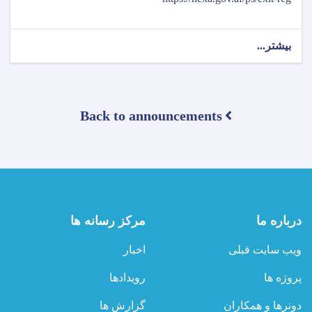
بیشتر...
about
اطلاعیه
ثبت‌نام
امتحان
جواز
Back to announcements
فعالیت
(ایگزیت)
رياست
عمومی
شورای
طبی
مربوط
وزارت
درباره ما
مرکز رسانه ها
صحت
عامه!
ویب سایت قبلی
اخبار
پروژه ها
رویدادها
دونرها و همکاران
گزارش ها