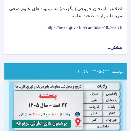
اطلاعیه امتحان خروجی (ایگزیت) انستیتیوت‌های علوم صحی
مربوط وزارت صحت عامه
!
https://nexa.gov.af/fa/candidate/30/search
بیشتر...
about
اطلاعیه
امتحان
خروجی
(ایگزیت)
دوشنبه ۱۴۰۵/۵/۱۲ - ۱۰:۵۸
انستیتیوت‌های
علوم
صحی
مربوط
وزارت
صحت
عامه!