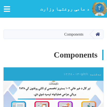
tion
د عامې روغتیا وزارت
اصلي
منځپانګه
دانګل
کور
Components
Components
سه‌شنبه ۱۴۰۵/۲/۱ - ۱۲:۲۸