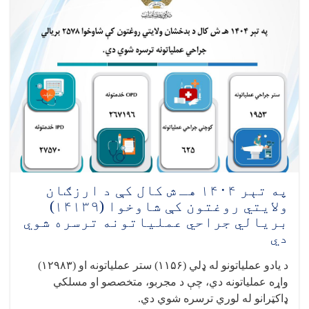
کال
کې
د
مرکز
کابل
په
رابعه
بلخي
روغتون
کې
شاوخوا
(۱۶۵۴۰)
بریالي
جراحي
په تېر ۱۴۰۴ هـ ش کال کې د ارزګان
عملیاتونه
ولایتي روغتون کې شاوخوا (۱۴۱۳۹)
ترسره
بریالي جراحي عملیاتونه ترسره شوي
شوي
دي
دي
د یادو عملیاتونو له ډلي (
۱۱۵۶)
ستر عملیاتونه او (
۱۲۹۸۳)
واړه عملیاتونه دي، چې د مجربو، متخصصو او مسلکي
ډاکټرانو له لوري ترسره شوي دي
.