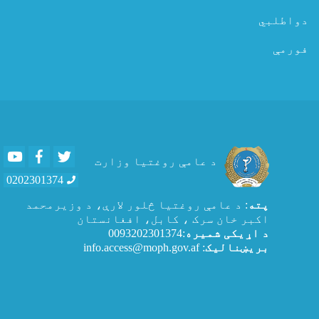
دواطلبي
فورمې
Youtube
Facebook
Twitter
د عامې روغتیا وزارت
0202301374
پته
: د عامې روغتيا څلور لارې، د وزیرمحمد
اکبر خان سرک ، کابل، افغانستان
د اړیکی شمیره
:0093202301374
بریښنالیک
: info.access@moph.gov.af