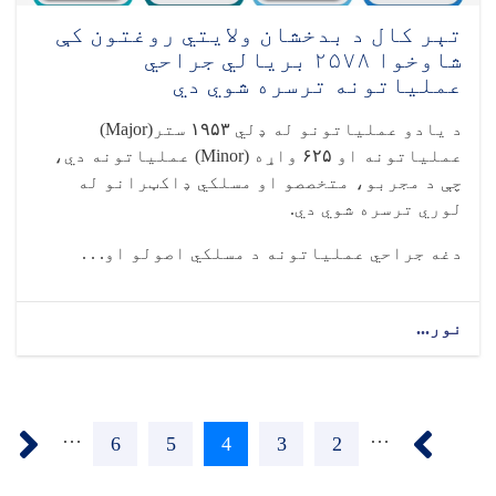
ترسره
شوي
تېر کال د بدخشان ولایتي روغتون کې
دي
شاوخوا ۲۵۷۸ بریالي جراحي
عملیاتونه ترسره شوي دي
د یادو عملیاتونو له ډلي
۱۹۵۳
ستر
(Major)
عملیاتونه او
۶۲۵
واړه
(Minor)
عملیاتونه دي،
چې د مجربو، متخصصو او مسلکي ډاکټرانو له
لوري ترسره شوي دي
.
دغه جراحي عملیاتونه د مسلکي اصولو او. . .
نور...
about
تېر
کال
د
Pagination
بدخشان
››
‹‹
…
…
ولایتي
2
پاڼه
3
پاڼه
4
اوسنی
5
پاڼه
6
پاڼه
روغتون
کې
پاڼه