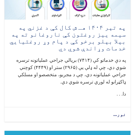
بریالي
جراحي
عملیاتونه
ترسره
شوي
په تېر ۱۴۰۴ هـ ش کال کې د غزني په
دي
سيمه ييز روغتون کې ناروغانو ته په
بېلا بېلو برخو کې د پام وړ روغتیايي
خدمات وړاندې شوي دي
په دې خدماتو کې (
۷۴۱۴)
بریالي جراحي عملیاتونه ترسره
شوي دي، چې له ډلې يې (
۲۹۶۵)
ستر او (
۴۴۴۹)
کوچني
جراحي عملیاتونه دي، چې د مجربو، متخصصو او مسلکي
ډاکټرانو له لوري ترسره شوي دي.
دا. . .
نور...
about
په
تېر
۱۴۰۴