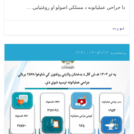
دا جراحي عملیاتونه د مسلکي اصولو او روغتیايي. . .
نور...
about
په
تېر
۱۴۰۴
هـ
پنجشنبه ۱۴۰۵/۱/۱۳ - ۱۳:۳۱
ش
کال
کې
د
ارزګان
ولایتي
روغتون
کې
شاوخوا
(۱۴۱۳۹)
بریالي
جراحي
عملیاتونه