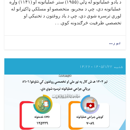
د یادو عملیاتونو له ډلي (
۱۹۵۵)
ستر عملیاتونه او (
۱۱۴۱)
واړه
عملیاتونه دي، چې د مجربو، متخصصو او مسلکي ډاکټرانو له
لوري ترسره شوي دي، چې د یاد روغتون د تخنیکي او
تخصصي ظرفیت څرګندونه کوي. . .
نور...
about
تېر
۱۴۰۴
هـ
ش
شنبه ۱۴۰۵/۱/۲۲ - ۱۴:۲۶
کال
کې
د
سرپل
ولایتي
روغتون
کې
شاوخوا
(۳۰۹۶)
بریالي
جراحي