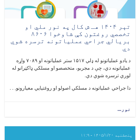
عملیاتونه
ترسره
شوي
دي
تېر ۱۴۰۴ هـ ش کال په نور ملي او
تخصصي روغتون کې شاوخوا ۸۶۰۶
بریالي جراحي عملیاتونه ترسره شوي
دي
د یادو عملیاتونو له ډلي
۱۵۱۷
ستر عملیاتونه او
۷۰۸۹
واړه
عملیاتونه دي، چې د مجربو، متخصصو او مسلکي ډاکټرانو له
لوري ترسره شوي دي
.
دا جراحي عملیاتونه د مسلکي اصولو او روغتیايي معیارونو. . .
نور...
about
تېر
۱۴۰۴
هـ
ش
پنجشنبه ۱۴۰۵/۱/۲۰ - ۱۱:۹