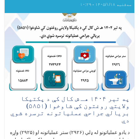
هـ
سه‌شنبه ۱۴۰۵/۱/۱۸ - ۱۰:۲۹
ش
کال
کې
د
غزني
په
سيمه
ييز
روغتون
کې
ناروغانو
ته
په
بېلا
بېلو
په تېر ۱۴۰۴ هـ ش کال کې د پکتيکا
برخو
ولایتي روغتون کې شاوخوا (۵۸۵۱)
کې
بریالي جراحي عملیاتونه ترسره شوي
د
دي
پام
وړ
د یادو عملیاتونو له ډلي (
۲۹۲۶)
ستر عملیاتونه او (
۲۹۲۵)
واړه
روغتیايي