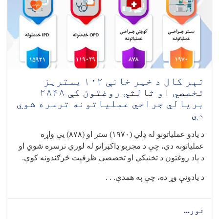
تېر کال د خیر خانې ۱۰۲ بستریز
تخصصي او ثالثي روغتون کې ۲۸۴۸
بریالي جراحي عملیاتونه ترسره شوي
دي
د یادو عملیاتونو له ډلي (
۱۹۷۰)
ستر او (
۸۷۸)
یې واړه
عملیاتونه دي، چې د مجربو ډاکټرانو له لوري ترسره شوي او
د یاد روغتون د تخنیکي او تخصصي ظرفیت څرګندونه کوي.
د یادونې وړ ده، چې په همدې. . .
نور...
about