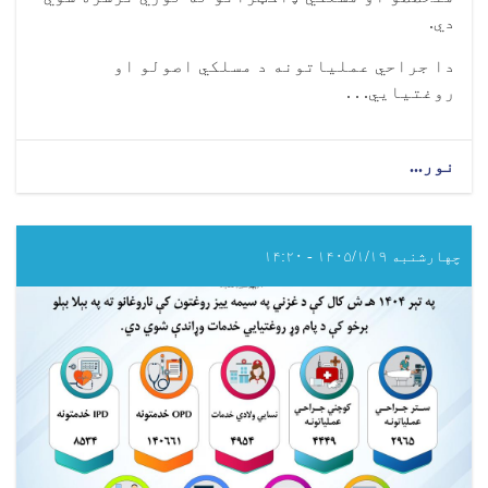
دي
.
دا جراحي عملیاتونه د مسلکي اصولو او
روغتیايي. . .
نور...
about
په
تېر
۱۴۰۴
هـ
چهارشنبه ۱۴۰۵/۱/۱۹ - ۱۴:۲۰
ش
کال
کې
د
تخار
ولایتي
روغتون
کې
شاوخوا
(۳۰۷۰)