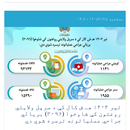
تېر
کال
د
خیر
سه‌شنبه ۱۴۰۵/۱/۲۵ - ۱۴:۷
خانې
۱۰۲
بستریز
تخصصي
او
ثالثي
روغتون
کې
۲۸۴۸
بریالي
جراحي
عملیاتونه
ترسره
شوي
دي
تېر ۱۴۰۴ هـ ش کال کې د سرپل ولایتي
روغتون کې شاوخوا (۳۰۹۶) بریالي
جراحي عملیاتونه ترسره شوي دي