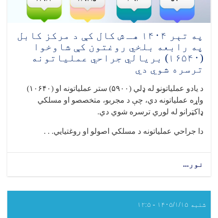
جراحي
عملیاتونه
ترسره
شوي
په تېر ۱۴۰۴ هـ ش کال کې د مرکز کابل
دي
په رابعه بلخي روغتون کې شاوخوا
(۱۶۵۴۰) بریالي جراحي عملیاتونه
ترسره شوي دي
د یادو عملیاتونو له ډلي (۵۹۰۰) ستر عملیاتونه او (۱۰۶۴۰)
واړه عملیاتونه دي، چې د مجربو، متخصصو او مسلکي
ډاکټرانو له لوري ترسره شوي دي
.
دا جراحي عملیاتونه د مسلکي اصولو او روغتیايي. . .
نور...
about
په
تېر
۱۴۰۴
هـ
شنبه ۱۴۰۵/۱/۱۵ - ۱۲:۵
ش