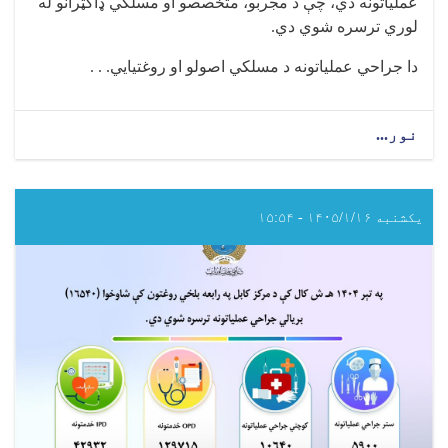
عملیاتونه دي، چې د مجربو، متخصصو او مسلکي ډاکټرانو له
خدمات
وړاندې
لوري ترسره شوي دي
.
شوي
دي
دا جراحي عملیاتونه د مسلکي اصولو او روغتیايي. . .
نور...
about
په
تېر
۱۴۰۴
هـ
یکشنبه ۱۴۰۵/۱/۱۶ - ۱۵:۵۴
ش
کال
کې
د
پکتيکا
ولایتي
روغتون
کې
شاوخوا
(۵۸۵۱)
بریالي