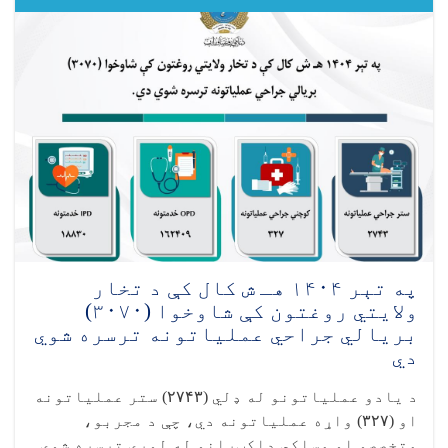
کال
په
نور
ملي
او
تخصصي
روغتون
کې
شاوخوا
۸۶۰۶
بریالي
جراحي
عملیاتونه
ترسره
شوي
په تېر ۱۴۰۴ هـ ش کال کې د تخار
دي
ولایتي روغتون کې شاوخوا (۳۰۷۰)
بریالي جراحي عملیاتونه ترسره شوي
دي
د یادو عملیاتونو له ډلي (
۲۷۴۳)
ستر عملیاتونه
او (
۳۲۷)
واړه عملیاتونه دي، چې د مجربو،
متخصصو او مسلکي ډاکټرانو له لوري ترسره شوي