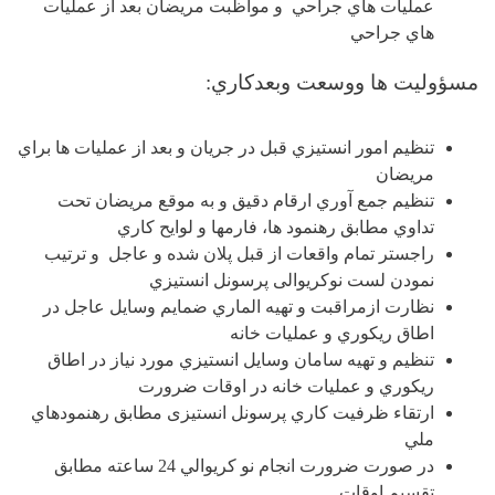
عمليات هاي جراحي و مواظبت مريضان بعد از عمليات
هاي جراحي
مسؤوليت ها ووسعت وبعدکاري:
تنظيم امور انستيزي قبل در جريان و بعد از عمليات ها براي
مريضان
تنظیم جمع آوري ارقام دقيق و به موقع مريضان تحت
تداوي مطابق رهنمود ها، فارمها و لوايح کاري
راجستر تمام واقعات از قبل پلان شده و عاجل و ترتیب
نمودن لست نوکریوالی پرسونل انستيزي
نظارت ازمراقبت و تهيه الماري ضمايم وسايل عاجل در
اطاق ريکوري و عمليات خانه
تنظيم و تهيه سامان وسايل انستيزي مورد نياز در اطاق
ريکوري و عمليات خانه در اوقات ضرورت
ارتقاء ظرفيت کاري پرسونل انستیزی مطابق رهنمودهاي
ملي
در صورت ضرورت انجام نو کريوالي 24 ساعته مطابق
تقسيم اوقات