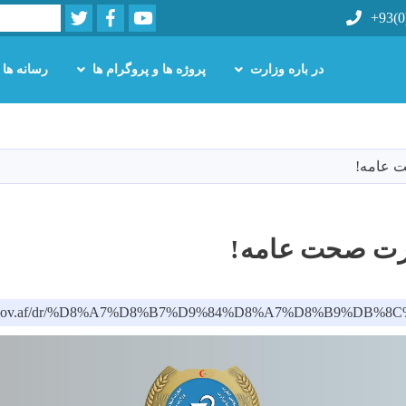
Twitter
Facebook
Youtube
Search
+93(0
در باره وزارت
پروژه ها و پروگرام ها
رسانه ها
Skip
to
main
ت عامه!
content
ارت صحت عامه!
moph.gov.af/dr/%D8%A7%D8%B7%D9%84%D8%A7%D8%B9%