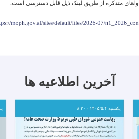
واهای متذکره از طریق لینک ذیل قابل دسترسی است
.
tps://moph.gov.af/sites/default/files/2026-07/n1_2026_con
آخرین اطلاعیه ها
یکشنبه ۱۴۰۵/۵/۴ - ۸:۲۰
پنجشن