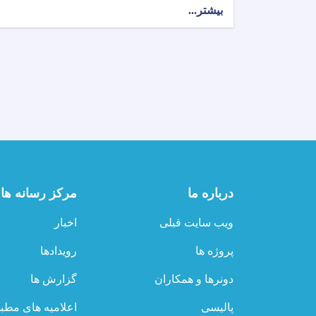
بیشتر...
about
اطلاعیه
امتحان
خروجی
(ایگزیت)
انستیتیوت‌های
علوم
صحی
مربوط
وزارت
صحت
عامه!
درباره ما
مرکز رسانه ها
ویب سایت قبلی
اخبار
پروژه ها
رویدادها
دونرها و همکاران
گزارش ها
پالیسی
اعلامیه های مطب