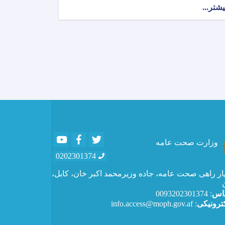
یشتر...
about
اطلاعیه
وزارت
صحت
عامه!
Youtube
Facebook
Twitter
وزارت صحت عامه
0202301374
ار راهی صحت عامه، جاده وزیرمحمد اکبر خان، کابل،
ماس
: 0093202301374
ترونیکی
: info.access@moph.gov.af