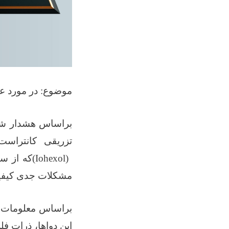
موضوع: در مورد عد
براساس هشدار ش
تزریقی کانتراست
(Iohexol)
که از 
مشکلات جدی کیفیت
براساس معلومات س
این دواها، ذرات ف