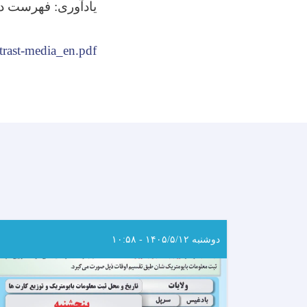
یادآوری: فهرست د
trast-media_en.pdf
دوشنبه ۱۴۰۵/۵/۱۲ - ۱۰:۵۸