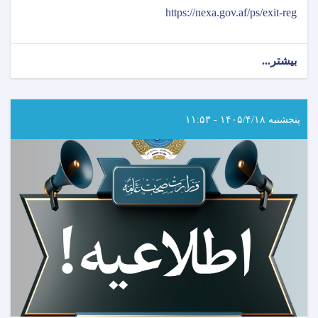
https://nexa.gov.af/ps/exit-reg
بیشتر...
about
اطلاعیه
ثبت‌نام
امتحان
جواز
پنجشنبه ۱۴۰۵/۴/۱۸ - ۱۱:۵۳
فعالیت
(ایگزیت)
رياست
عمومی
شورای
طبی
مربوط
وزارت
صحت
عامه!