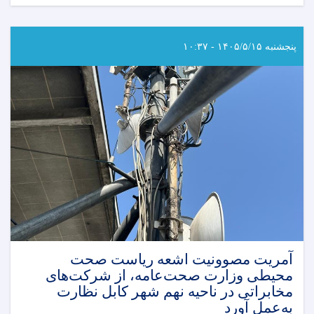
داکتر
عبدالجبار
حیدر
رئیس
پنجشنبه ۱۴۰۵/۵/۱۵ - ۱۰:۳۷
انستیتوت
ملی
صحت
وزارت
صحت
عامه،
با
نماینده
سازمان
صحی
جهان
و
استاد
رضا
مجیدزاده
آمریت مصوونیت اشعه ریاست صحت
طراح
محیطی وزارت صحت‌عامه، از شرکت‌های
چارچوب
مخابراتی در ناحیه نهم شهر کابل نظارت
تحقیق
به‌عمل آورد
SHAMS،