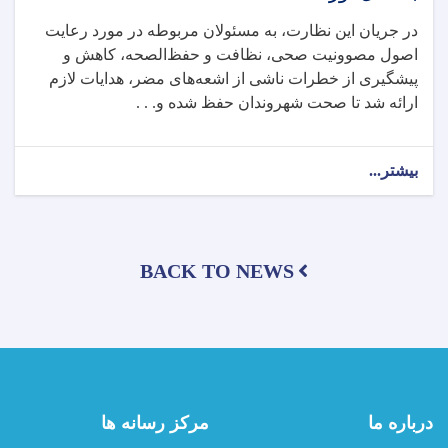
نشست
در جریان این نظارت، به مسئولان مربوطه در مورد رعایت
آنلاین
اصول مصوونیت صحی، نظافت و حفظ‌الصحه، کاهش و
برگزار
کرد
پیشگیری از خطرات ناشی از اشعه‌های مضر، هدایات لازم
ارائه شد تا صحت شهروندان حفظ شده و. . .
بیشتر...
about
آمریت
مصوونیت
اشعه
ریاست
BACK TO NEWS
صحت
محیطی
وزارت
صحت‌عامه،
از
شرکت‌های
مخابراتی
در
درباره ما
مرکز رسانه ها
ناحیه