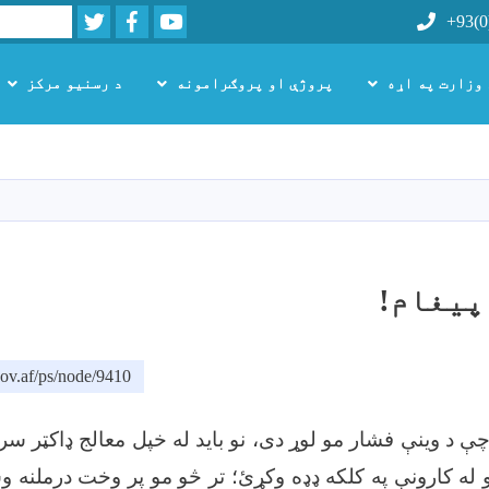
Twitter
Facebook
Youtube
Search
+93(0
 وزارت په اړه
پروژې او پروګرامونه
د رسنیو مرکز
اصلي
منځپانګه
دانګل
پيغام!
ov.af/ps/node/9410
د وينې فشار مو لوړ دی، نو باید له خپل معالج ډاکټر س
و له کارونې په کلکه ډډه وکړئ؛ تر څو مو پر وخت درملنه وش