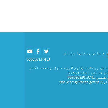
Youtube
Facebook
Twitter
د عامې روغتیا وزارت
0202301374
عامې روغتيا څلور لارې، د وزیرمحمد اکبر
 ، کابل، افغانستان
 شمیره
:0093202301374
لیک
: info.access@moph.gov.af