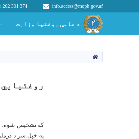
) 202 301 374
info.access@moph.gov.af
Main navigation
د عامې روغتیا وزارت
د عامې روغتیا وزارت
د
کور
روغتيايي 
که تشخیص شوه، چې 
په خپل سر د‌ درمل