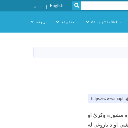
SEARCH
English
دری
د اطلاعاتو بانک
اعلانونه
اړیکه
https://www.moph.g
ره مشوره وکړئ او
ي او د ناروغۍ له