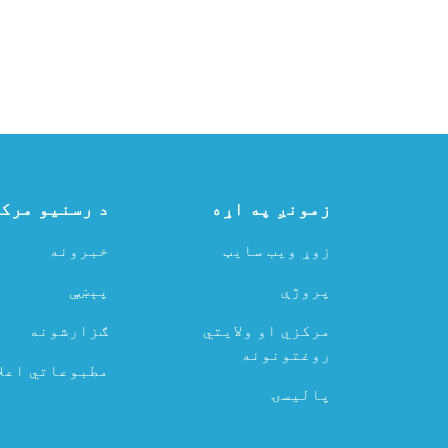
زمونږ په اړه
د رسنیو مرک
زوړ ویب سایټ
خبرونه
پروژې
پېښې
مرکزي او ولایتي
ګزارشونه
روغتونونه
مطبوعاتي اعلا
پالیسۍ