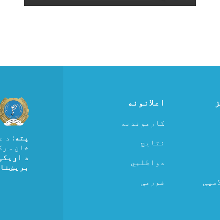
ز
اعلانونه
کارموندنه
پته
: د 
نتایج
خان سرک
د اړیکی
دواطلبي
بریښنا
میې
فورمې