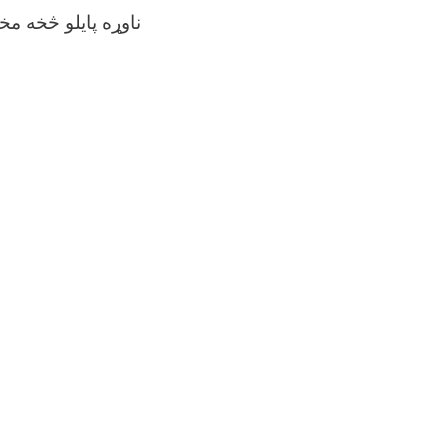
ناوړه پايلو څخه م