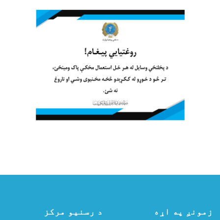
زمونږ په اړه
د رسنیو مرکز