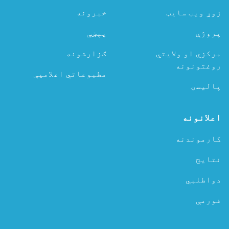
زوړ ویب سایټ
خبرونه
پروژې
پېښې
مرکزي او ولایتي
ګزارشونه
روغتونونه
مطبوعاتي اعلامیې
پالیسۍ
اعلانونه
کارموندنه
نتایج
دواطلبي
فورمې