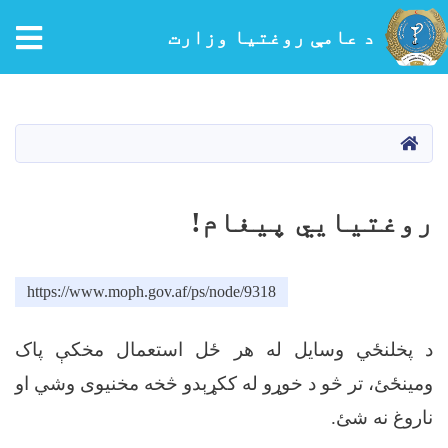
tion
د عامې روغتیا وزارت
اصلي
منځپانګه
دانګل
کور
روغتیايي پیغام!
https://www.moph.gov.af/ps/node/9318
د پخلنځي وسایل له هر ځل استعمال مخکې پاک
ومینځئ، تر څو د خوړو له ککړېدو څخه مخنیوی وشي او
ناروغ نه شئ
.