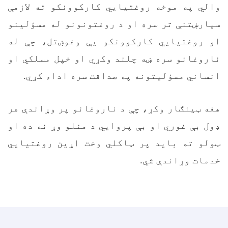
والي په موخه روغتیايي کارکوونکو ته لازمې
سپارښتنې تر سره او د روغتونونو له مسؤلینو
او روغتيايي کارکوونکو یې وغوښتل، چې له
ناروغانو سره ښه چلند وکړي او خپل مسلکي او
انساني مسؤليتونه په صداقت سره اداء کړي.
هغه ټينګار وکړ، چې د ناروغانو پر وړاندې هر
ډول بې‌ غوري او بې ‌پروايي د منلو وړ نه ده او
ټولو ته باید پر ټاکلي وخت اړین روغتيايي
خدمات وړاندې شي.