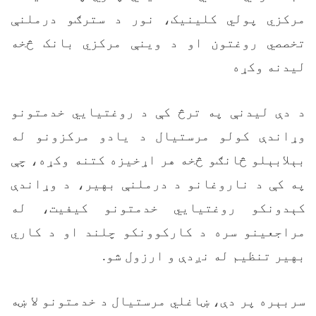
مرکزي پولي کلینیک، نور د سترګو درملنې
تخصصي روغتون او د وینې مرکزي بانک څخه
ليدنه وکړه
د دې ليدنې په ترڅ کې د روغتيايي خدمتونو
وړاندې کولو مرستيال د يادو مرکزونو له
بېلابېلو څانګو څخه هر اړخيزه کتنه وکړه، چې
په کې د ناروغانو د درملنې بهير، د وړاندې
کېدونکو روغتيايي خدمتونو کيفيت، له
مراجعينو سره د کارکوونکو چلند او د کاري
بهير تنظيم له نږدې و ارزول شو.
سربېره پر دې، ښاغلي مرستیال د خدمتونو لا ښه