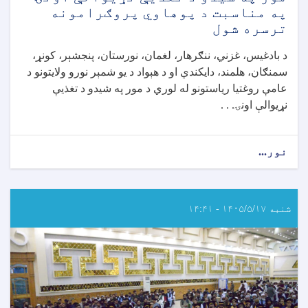
په مناسبت د پوهاوي پروګرامونه
ترسره شول
د بادغیس، غزني، ننګرهار، لغمان، نورستان، پنجشېر، کونړ،
سمنګان، هلمند، دایکندي او د هېواد د یو شمېر نورو ولایتونو د
عامې روغتیا ریاستونو له لوري د مور په شیدو د تغذیې
نړیوالې اونۍ. . .
نور...
about
د
هېواد
په
یو
شنبه ۱۴۰۵/۵/۱۷ - ۱۴:۴۱
شمېر
ولایتونو
کې
د
مور
په
شیدو