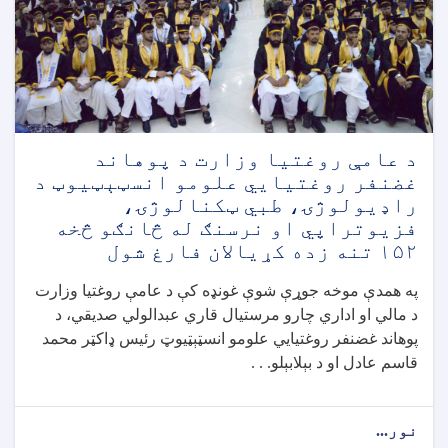
د
تغذیې
نړیوالې
اونۍ
په
مناسبت
د
پوهاوي
د عامې روغتیا وزارت د پوهاند
پروګرامونه
غضنفر روغتیايي علومو انسټېټیوټ د
ترسره
راډیولوژۍ، طبي ټکنالوژۍ،
شول
فزیوتراپي او نرسنګ له څانګو څخه
۱۵۲ تنه زده‌ کړیالان فارغ شول
په همدې موخه جوړې شوې غونډه کې د عامې روغتیا وزارت
د مالي او اداري چارو مرستیال قاري عبدالولي صدیقي، د
پوهاند غضنفر روغتیايي علومو انسټېټیوټ رئیس ډاکټر محمد
قاسم عادل او د بېلابېلو. . .
نور...
about