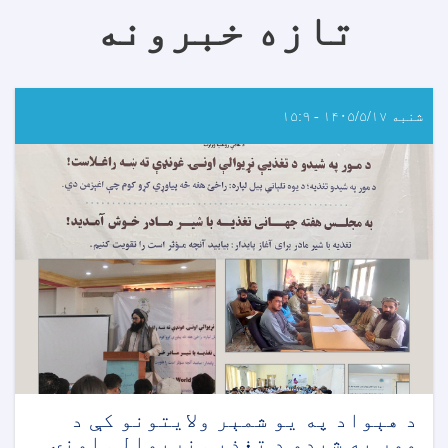
تازه خبرونه
شنبه ۱۴۰۵/۵/۱۷ - ۱۵:۹
د هېواد په یو شمېر ولایتونو کې د
مور په شیدو د تغذیې نړیوالې اونۍ