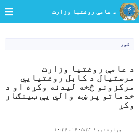
tion
د عامې روغتیا وزارت
اصلي
منځپانګه
دانګل
کور
د عامې روغتیا وزارت
مرستیال د کابل روغتیايي
مرکزونو څخه لیدنه وکړه او د
خدماتو پر ښه والي یې ټینګار
وکړ
چهارشنبه ۱۴۰۵/۲/۱۶ - ۱۰:۲۴