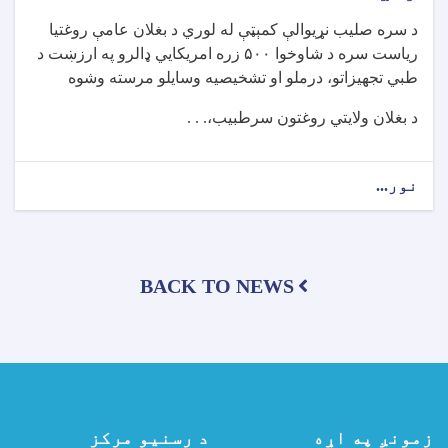
کړیالان
د سره صلیب نړیوالې کمېټې له لوري د بغلان عامې روغتیا
فارغ
ریاست سره د شاوخوا ۵۰۰ زره امریکايي ډالرو په ارزښت د
شول
طبي تجهیزاتو، درملو او تشخیصیه وسایلو مرسته وشوه
د بغلان ولایتي روغتون سرطبیب،. . .
نور...
about
د
سره
صلیب
نړیوالې
BACK TO NEWS
کمېټې
بغلان
عامې
روغتیا
ریاست
سره
د
شاوخوا
زمونږ په اړه
د رسنیو مرکز
۵۰۰