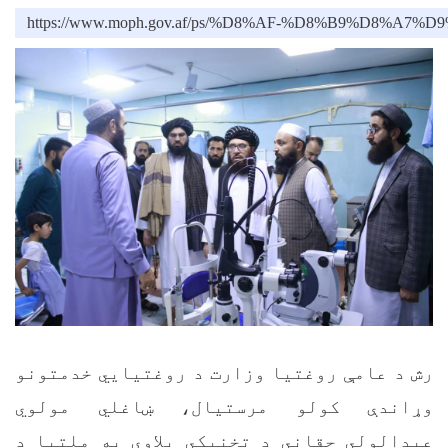
https://www.moph.gov.af/ps/%D8%AF-%D8%B9
رش
د عامې روغتيا وزارت د روغتيايي خدمتونو
وړاندې کولو مرستيال، ښاغلي مولوي
عبدالولي حقاني د تخنيکي پلاوي په ملتیا د