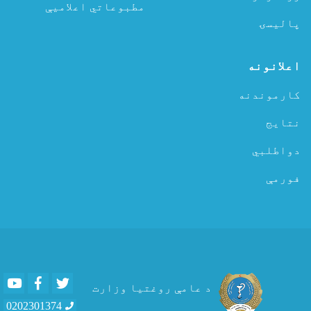
مطبوعاتي اعلامیې
پالیسۍ
اعلانونه
کارموندنه
نتایج
دواطلبي
فورمې
Youtube
Facebook
Twitter
د عامې روغتیا وزارت
0202301374