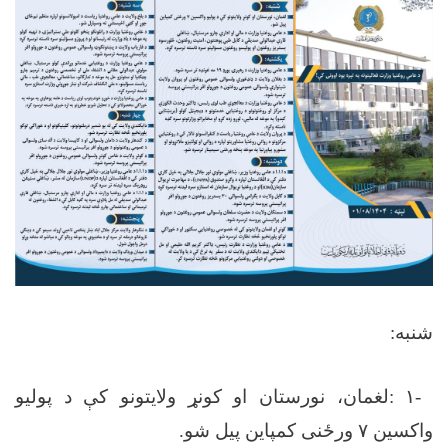
شنبه
:
-
١
:
لغمان، نورستان او کونړ ولایتونو کې د پولیو
واکسین
۷
ورځنی کمپاین پیل شو
.