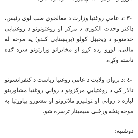
-
٣
:
د عامې روغتیا وزارت د معالجوي طب لوی رئیس،
ډاکټر وحدت الکوزي د مرکز او روغتونونو د روغتیايي
خدمتونو د ډیجیټل کولو (برېښنايي کېدو) په موخه له
ماليې، لوړو زده کړو او مخابراتو وزارتونو سره ګډه
ناسته وکړه
.
-
٤
:
د پروان ولایت د عامې روغتیا ریاست د کنفرانسونو
تالار کې د روغتیایي مرکزونو د رواني روغتیا مشاورینو
لپاره د رواني او ټولنیزو ملاتړونو او مشورو پیاوړتیا په
موخه پنځه ورځنی سیمینار ترسره شو
.
دوشنبه
: