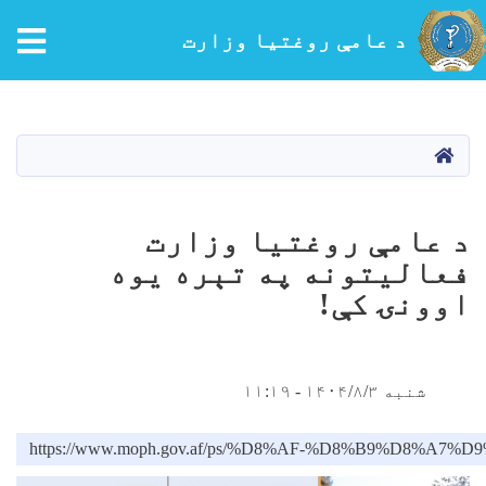
tion
د عامې روغتیا وزارت
اصلي
منځپانګه
دانګل
کور
د عامې روغتیا وزارت
فعالیتونه په تېره یوه
اوونۍ کې!
شنبه ۱۴۰۴/۸/۳ - ۱۱:۱۹
https://www.moph.gov.af/ps/%D8%AF-%D8%B9%