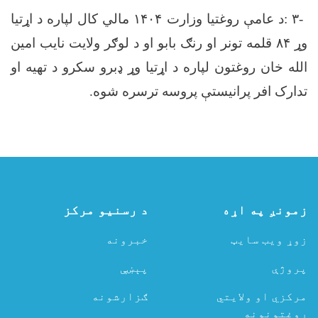
-
٣
:
د عامې روغتیا وزارت
۱۴۰۴
مالي کال لپاره د اړتیا
وړ
۸۴
قلمه تونر او رنګ بابو او د لوګر ولایت نایب امین
الله خان روغتون لپاره د اړتیا وړ ډبرو سکرو د تهیه او
تدارک افر پرانیستې پروسه ترسره شوه
.
زمونږ په اړه
د رسنیو مرکز
زوړ ویب سایټ
خبرونه
پروژې
پېښې
مرکزي او ولایتي
ګزارشونه
روغتونونه