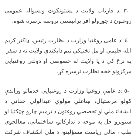
-
٣
:
د فاریاب ولایت د پښتونکوټ ولسوالۍ عمومي
روغتون د جوړولو افر پرانیستې پروسه ترسره شوه
.
-
٤
:
د عامې روغتیا وزارت د نظارت رئیس، ډاکتر کریم‌
الله حلیمي او مل تخنیکي ټیم دایکندي ولایت ته د سفر
په ترڅ کې د یا ولایت له خصوصي او دولتي روغتیايي
مرکزونو څخه نظارت ترسره کړ
.
-
٥
:
د عامې روغتیا وزارت د روغتیایي خدماتو وړاندې
کولو مرستیال، ښاغلي مولوي عبدالولي حقاني د
الشفاء ملي او تخصصي روغتون د ترمیم چارو چټکتیا او
ستونزو حل په موخه د تدارکاتو، ساختماني، معالجوي
طب ، مالي ریاست مسؤلینو، د ملي انکشاف شرکت