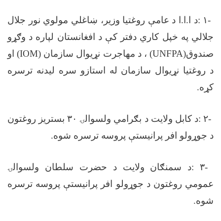
-
١
:
د ا.ا.ا د عامې روغتیا وزیر، ښاغلي مولوي نور جلال
جلالي په خپل کاري دفتر کې د افغانستان لپاره د وګړو
صندوق
(UNFPA)
، د مهاجرت نړیوال سازمان
(IOM)
او
د روغتیا نړیوال سازمان له استازو سره لیدنه ترسره
کړه
.
-
٢
:
د کابل ولایت د بګرامي ولسوالۍ
۳۰
بستریز روغتون
د جوړولو افر پرانیستې پروسه ترسره شوه
.
-
٣
:
د سمنګان ولایت د حضرت سلطان ولسوالۍ
عمومي روغتون د جوړولو افر پرانیستې پروسه ترسره
شوه
.