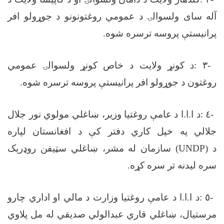
آله سای ولسوالۍ د عمومي روغتونونو د جوړولو افر
پرانیستې پروسه ترسره شوه
.
-
٣
:
د کونړ ولایت د خاص کونړ ولسوالۍ عمومي
روغتون د جوړولو افر پرانیستې پروسه ترسره شوه
.
-
٤
:
د ا.ا.ا د عامې روغتیا وزیر، ښاغلي مولوي نور جلال
جلالي په خپل کاري دفتر کې د افغانستان لپاره
د
(UNDP)
سازمان له مشر، ښاغلي سټیفن روډرېک
سره لیدنه تر سره کړه
.
-
٥
:
د ا.ا.ا د عامې روغتیا وزارت د مالي او اداري چارو
مرستیال، ښاغلي قاري عبدالولي صدیقي له مل پلاوي