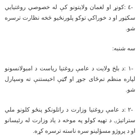
-
٤
:
کونړ او لغمان ولایتونو کې له خصوصي روغتیايي
سکټور او د خوراکي توکو پلورنځیو څخه نظارت ترسره
شو
.
سه شنبه
:
-
١
:
د بلخ ولایت د عامې روغتیا ریاست د امبولانسونو
لپاره منظم تم‌ځای جوړ او ګټې اخیستنې ته وسپارل
شو
.
-
٢
:
د عامې روغتیا وزارت د راتلونکو پنځو کلونو ملي
ستراتیژۍ د تهیه کولو په موخه د یاد وزارت له رئیسانو
او د پروژو مسؤلینو سره ناسته ترسره کړه
.