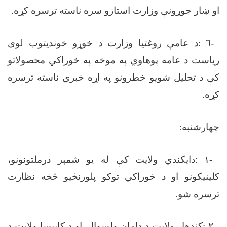
او ښار جوړونې وزارت استازو سره ناسته ترسره کړه
.
-
٦
:
د عامې روغتیا وزارت د خوړو خوندیتوب لوی
ریاست د عامه پوهاوي په موخه په خوراکي محصولاتو
کې د تحلیل شویو خطرونو په اړه خبري ناسته ترسره
کړه
.
چهارشنبه
:
-
١
:
دایکندي ولایت کې له یو شمېر درملتونونو،
کلینیکونو او د خوراکي توکو پلورنځیو څخه نظارت
ترسره شو
.
-
٢
:
کندهار ولایت د دامان ولسوالۍ او د کاپیسا ولایت د