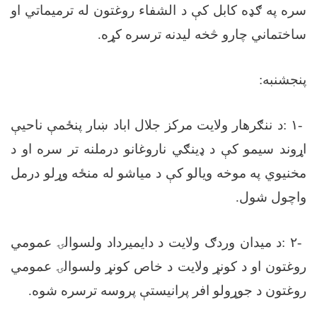
سره په ګډه کابل کې د الشفاء روغتون له ترمیماتي او
ساختماني چارو څخه لیدنه ترسره کړه
.
پنجشنبه
:
-
١
:
د ننګرهار ولایت مرکز جلال اباد ښار پنځمې ناحیې
اړوند سیمو کې د ډینګي ناروغانو درملنه تر سره او د
مخنیوي په موخه ویالو کې د میاشو له منځه وړلو درمل
واچول شول
.
-
٢
:
د میدان وردګ ولایت د دایمیرداد ولسوالۍ عمومي
روغتون او د کونړ ولایت د خاص کونړ ولسوالۍ عمومي
روغتون د جوړولو افر پرانیستې پروسه ترسره شوه
.