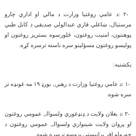
-
٢
:
د عامې روغتیا وزارت د مالي او اداري چارو
مرستیال، ښاغلي قاري عبدالولي صدیقي د کابل طبي
پوهنتون، امنیت روغتون، څلورسوه بستريز روغتون او
پولیسو روغتون مسؤلینو سره ناسته ترسره کړه
.
یکشنبه
:
-
١
:
د عامې روغتیا وزارت د رهبرۍ بورډ
۱۹
مه غونډه تر
سره شوه
.
-
٢
:
د بغلان ولایت د ډنډغوري ولسوالۍ عمومي روغتون
او پروان ولایت شینواري ولسوالۍ عمومي روغتون د
جوړولو افر پرانیستې پروسه ترسره شوه
.