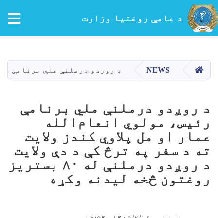
tion
د عامې روغتیا وزارت
اصلي
منځپانګه
دانګل
کور
NEWS
د روږدو درملنې ملي برنامې رئیس، مولوي 
د روږدو درملنې ملي برنامې
رئیس، مولوي انعام‌الله
عمار او مل پلاوي کندز ولایت
ته د سفر په ترڅ کې د دې ولایت
د روږدو درملنې له ۸۰ بستریز
روغتون څخه لیدنه وکړه
چهارشنبه ۱۴۰۵/۲/۱۶ - ۱۳:۵۴