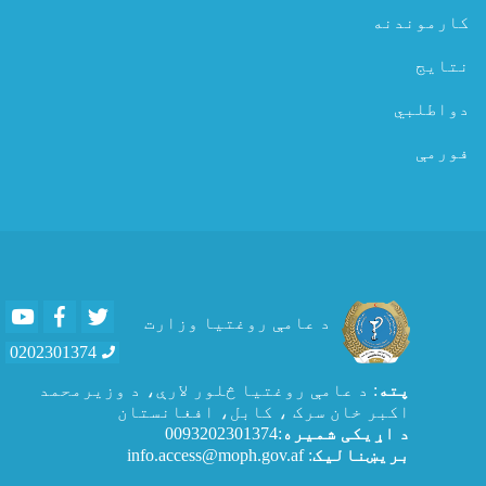
کارموندنه
نتایج
دواطلبي
فورمې
Youtube
Facebook
Twitter
د عامې روغتیا وزارت
0202301374
پته
: د عامې روغتيا څلور لارې، د وزیرمحمد
اکبر خان سرک ، کابل، افغانستان
د اړیکی شمیره
:0093202301374
بریښنالیک
: info.access@moph.gov.af