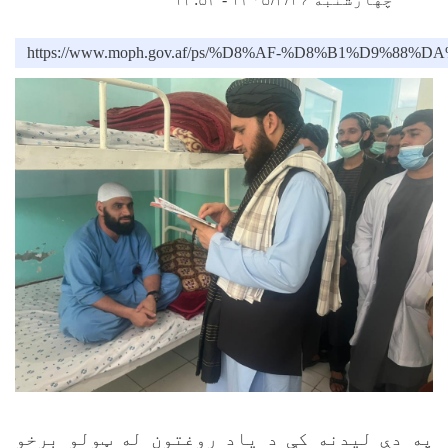
https://www.moph.gov.af/ps/%D8%AF-%D8%B1
په دې لیدنه کې د یاد روغتون له ټولو برخو