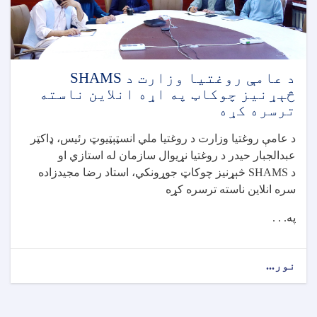
قدۍ
او
خوارځواکۍ
د
کمولو
په
د عامې روغتیا وزارت د SHAMS
موخه
څېړنیز چوکاټ په اړه انلاین ناسته
هوکړه
ترسره کړه
لیک
لاسلیک
د عامې روغتيا وزارت د روغتيا ملي انسټېټیوټ رئيس، ډاکټر
کړ
عبدالجبار حيدر د روغتيا نړيوال سازمان له استازي او
د
SHAMS
څېړنيز چوکاټ جوړونکي، استاد رضا مجيدزاده
سره انلاين ناسته ترسره کړه
په. . .
نور...
about
د
عامې
روغتیا