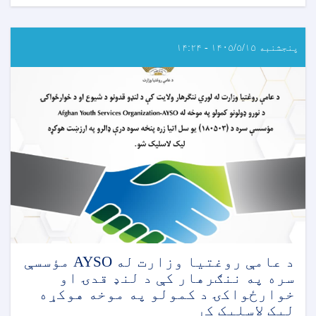
د
عامې
روغتيا
وزارت
پنجشنبه ۱۴۰۵/۵/۱۵ - ۱۴:۲۴
له
لوري
د
نړيوالو
همکارو
ادارو
او
مؤسسو
له
استازو
سره
د
حادو
اسهالاتو
پېښو
د عامې روغتیا وزارت له AYSO مؤسسې
ته
سره په ننګرهار کې د لنډ قدۍ او
د
خوارځواکۍ د کمولو په موخه هوکړه
ځواب‌ویلو
لیک لاسلیک کړ
نوبتي