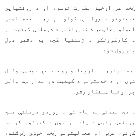
څخه هر اړخیز نظارت ترسره او د روغتیايي
خدمتونو د وړاندې کولو بهیر، د حفظ‌الصحې
اصولو رعایت، د ناروغانو د درملنې کیفیت او
د کارکوونکو د ژمنتیا کچه په دقیق ډول
وارزول شوه
.
همداراز، د ناروغانو روغتیايي دوسیې وکتل
شوې او د خدمتونو د کیفیت دوامدار ښه والي
پر اړتیا ټینګار وشو
.
د دې لیدنې په پای کې د روږدو درملنې ملي
برنامې رئیس د یاد روغتون د کارکوونکو له
کړنو، هڅو او فعالیتونو څخه خوښي څرګنده