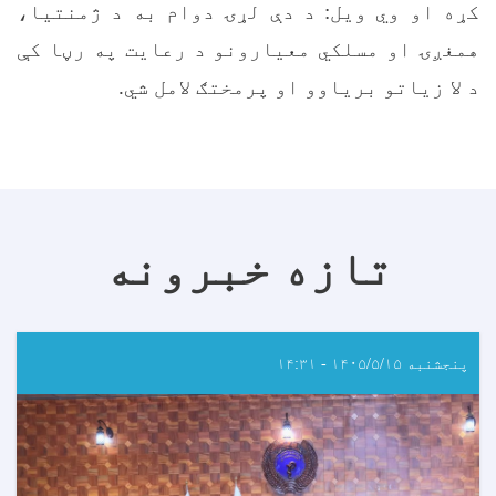
کړه او وي ويل: د دې لړۍ دوام به د ژمنتیا،
همغږۍ او مسلکي معیارونو د رعایت په رڼا کې
د لا زیاتو بریاوو او پرمختګ لامل شي
.
تازه خبرونه
پنجشنبه ۱۴۰۵/۵/۱۵ - ۱۴:۳۱