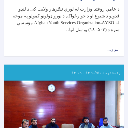
ناسته
د عامې روغتیا وزارت له لوري ننګرهار ولایت کې د لنډو
ترسره
قدونو د شيوع او د خوارځواکۍ د نورو ډولونو کمولو په موخه
شوه
له
Afghan Youth Services Organization-AYSO
مؤسسې
سره د (
۱۸۰۵۰۳)
یو سل اتیا. . .
نور...
about
د
عامې
روغتیا
وزارت
پنجشنبه ۱۴۰۵/۵/۱۵ - ۱۴:۱۸
له
AYSO
مؤسسې
سره
په
ننګرهار
کې
د
لنډ