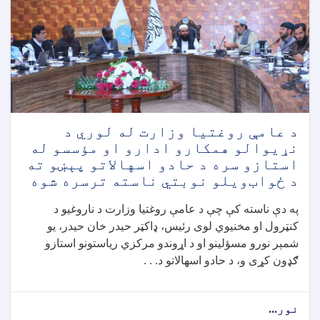
د عامې روغتيا وزارت له لوري د
نړيوالو همکارو ادارو او مؤسسو له
استازو سره د حادو اسهالاتو پېښو ته
د ځواب‌ویلو نوبتي ناسته ترسره شوه
په دې ناسته کې چې د عامې روغتيا وزارت د ناروغيو د
کنټرول او مخنيوي لوی رئیس، ډاکټر حيدر خان حيدر، يو
شمېر نورو مسؤلينو او د اړوندو مرکزي رياستونو استازو
ګډون کړی و، د حادو اسهالاتو د. . .
نور...
about