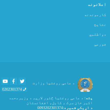
اعلانونه
کارموندنه
نتایج
دواطلبي
فورمې
Youtube
Facebook
Twitter
د عامې روغتیا وزارت
0202301374
پته
: د عامې روغتيا څلور لارې، د وزیرمحمد
اکبر خان سرک ، کابل، افغانستان
د اړیکی شمیره
:0093202301374