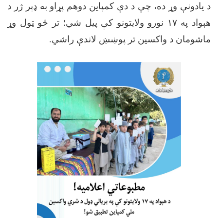
د یادونې وړ ده، چې د دې کمپاین دوهم پړاو به ډېر ژر د
هېواد په
۱۷
نورو ولایتونو کې پیل شي؛ تر څو ټول وړ
ماشومان د واکسین تر پوښښ لاندې راشي.