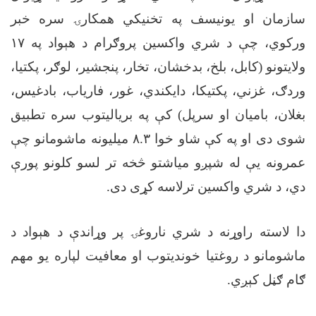
سازمان او یونیسف په تخنیکي همکارۍ سره خبر
ورکوي، چې د شري واکسین پروګرام د هېواد په
۱۷
ولایتونو (کابل، بلخ، بدخشان، تخار، پنجشیر، لوګر، پکتیا،
وردګ، غزني، پکتیکا، دایکندي، غور، فاریاب، بادغیس،
بغلان، بامیان او سرپل) کې په بریالیتوب سره تطبیق
شوی دی او په کې شاو خوا
۸.۳
میلیونه ماشومانو چې
عمرونه یې له شپږو میاشتو څخه تر لسو کلونو پورې
دي، د شري واکسین ترلاسه کړی دی.
دا لاسته راوړنه د شري ناروغۍ پر وړاندې د هېواد د
ماشومانو د روغتیا خوندیتوب او معافیت لپاره یو مهم
ګام ګڼل کېږي.