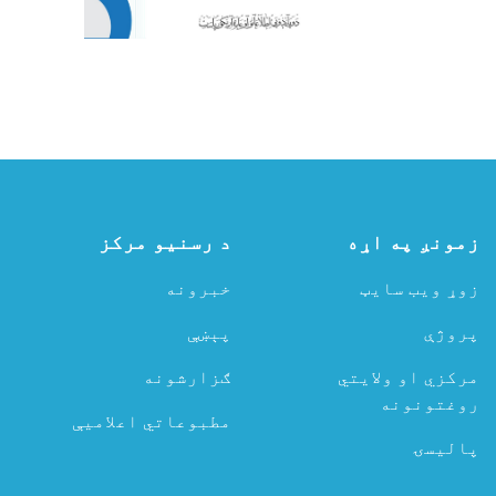
زمونږ په اړه
د رسنیو مرکز
زوړ ویب سایټ
خبرونه
پروژې
پېښې
مرکزي او ولایتي
ګزارشونه
روغتونونه
مطبوعاتي اعلامیې
پالیسۍ