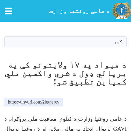
tion
د عامې روغتیا وزارت
اصلي
منځپانګه
دانګل
کور
د هېواد په ۱۷ ولایتونو کې په
بریالي ډول د شري واکسین ملي
کمپاین تطبیق شو!
https://tinyurl.com/2bg4srcy
د عامې روغتیا وزارت د کتلوي معافیت ملي پروګرام د
GAVI
نړیوال اتحاد په مالي ملاتړ او د روغتیا نړیوال