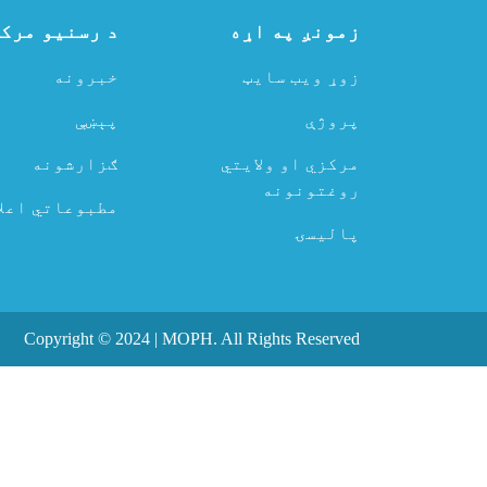
زمونږ په اړه
د رسنیو مرک
زوړ ویب سایټ
خبرونه
پروژې
پېښې
مرکزي او ولایتي
ګزارشونه
روغتونونه
مطبوعاتي اعلا
پالیسۍ
Copyright © 2024 | MOPH. All Rights Reserved