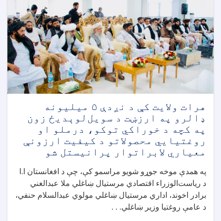
لوی
ریاست
له
لوري
پکتیا
ولایت
کې
له
بېلابېلو
روغتونونو
او
هرات ولايت کې د نږدې ۵ ميليونه
روغتيايي
ډالرو په ارزښت د سویل‌لوېدیځ زون
مرکزونو
په کچه د خوراکي توکو، درملو او
څخه
روغتيايي محصولاتو د کیفیت ارزونې
نظارتونه
معیاري لابراتوار پرانیستل شو
ترسره
کړل
په همدې موخه جوړو شويو مراسمو کې، چې د افغانستان ا.ا
د ریاست‌الوزراء اقتصادي مرستيال ښاغلي ملا عبدالغني
برادر اخوند، اداري مرستیال ښاغلي مولوي عبدالسلام حنفي،
د عامې روغتيا وزير ښاغلي. . .