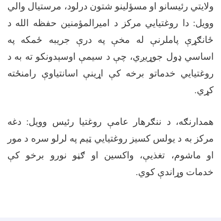
ولایتي رئیسانو او مسؤلینو شتون درلود، مرستیال والي
وویل: دا روغتیایي مرکز د اميرالمؤمنين حفظه الله د
ځانګړې پاملرنې له مخې په درې جريبه ځمکه په
اساسي ډول جوړيږي، چې د سيمې اوسېدونکو ته به د
روغتیایي خدماتو برخه کې اړينې اسانتياوې رامنځته
کړي
.
همدارنګه، د ننګرهار عامې روغتیا رئیس وویل: دغه
مرکز به د يولس کسيز روغتيايي ټيم په لرلو سره د مور
او ماشوم، تغذیې، واکسين او ګڼو نورو برخو کې
خدمات وړاندې کوي
.