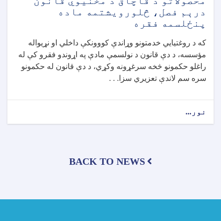
محصولاتو د قاچاق د مخنيوي قانون
روغتيايي
درېم فصل، څلورويشتمه ماده
محصولاتو
پنځلسمه فقره
د
کیفیت
که د روغتيايي خدمتونو وړاندې کووونکې داخلي او نړيواله
ارزونې
مؤسسه، د دې قانون د نولسمې مادې په اړوندو فقرو كې له
معیاري
لابراتوار
راغلو حكمونو څخه سرغړونه وکړي، د دې قانون له حکمونو
پرانیستل
سره سم لاندې تعزيري سزا. . .
شو
نور...
about
د
خوراکي
توکو،
درملو
BACK TO NEWS
او
روغتيايي
محصولاتو
د
قاچاق
د
مخنيوي