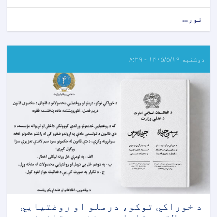
نور...
about
هرات
ولايت
کې
د
دوشنبه ۱۴۰۵/۵/۱۹ - ۸:۳۹
نږدې
۵
ميليونه
ډالرو
په
ارزښت
د
سویل‌لوېدیځ
زون
په
کچه
د
خوراکي
توکو،
درملو
د خوراکي توکو، درملو او روغتيايي
او