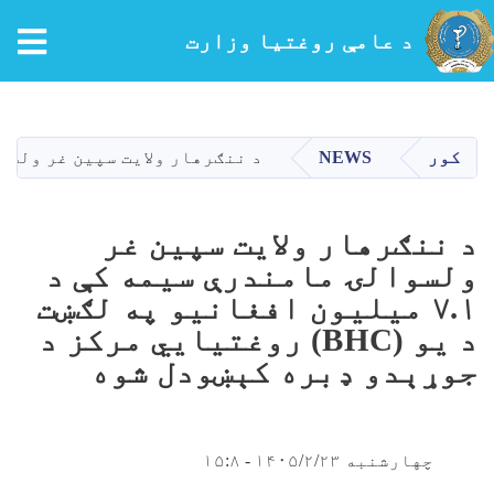
tion
د عامې روغتیا وزارت
اصلي
منځپانګه
دانګل
کور
NEWS
د ننګرهار ولایت سپين غر ولسوالۍ مامندرې سيمه کې د ۷.۱ ميليون افغانيو پ
د ننګرهار ولایت سپين غر
ولسوالۍ مامندرې سيمه کې د
۷.۱ ميليون افغانيو په لګښت
د يو (BHC) روغتیایي مرکز د
جوړېدو ډبره کېښودل شوه
چهارشنبه ۱۴۰۵/۲/۲۳ - ۱۵:۸