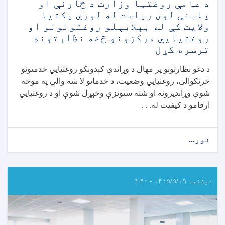
د عامې روغتیا وزارت د څارنې او
پلټنې لوی ریاست له لوري پکتیا
ولایت کې له بېلابېلو روغتونونو او
روغتيايي مرکزونو څخه نظارتونه
ترسره کړل
د دغو نظارتونو پر مهال د وړاندې کېدونکو روغتیايي خدمتونو
څرنګوالی، روغتیايي وضعیت، د خدماتو لا ښه والي په موخه
شوي وړاندیزونه او شته ستونزې وڅېړل شوې او د روغتیايي
ارقامو د کیفیت له. . .
نور...
about
د
عامې
روغتیا
وزارت
دوشنبه ۱۴۰۵/۵/۱۹ - ۹:۴۰
د
څارنې
او
پلټنې