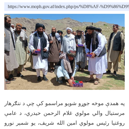
https://www.moph.gov.af/index.php/ps/%D8
په همدې موخه جوړو شویو مراسمو کې چې د ننګرهار
مرستيال والي مولوي غلام الرحمن حيدري، د عامې
روغتیا رئیس مولوي امین الله شریف، یو شمېر نورو