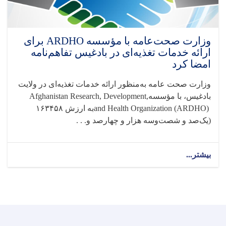
وسایل
تشخیصی
به
ریاست
وزارت صحت‌عامه با مؤسسه ARDHO برای
صحت‌عامه
ارائه خدمات تغذیه‌ای در بادغیس تفاهم‌نامه
ولایت
امضا کرد
بغلان
کمک
وزارت صحت عامه به‌منظور ارائه خدمات تغذیه‌ای در ولایت
کرد
بادغیس، با مؤسسه
Afghanistan Research, Development,
and Health Organization (ARDHO)
به ارزش ۱۶۳۴۵۸
(یک‌صد و شصت‌وسه هزار و چهارصد و. . .
بیشتر...
about
وزارت
صحت‌عامه
با
مؤسسه
ARDHO
برای
ارائه