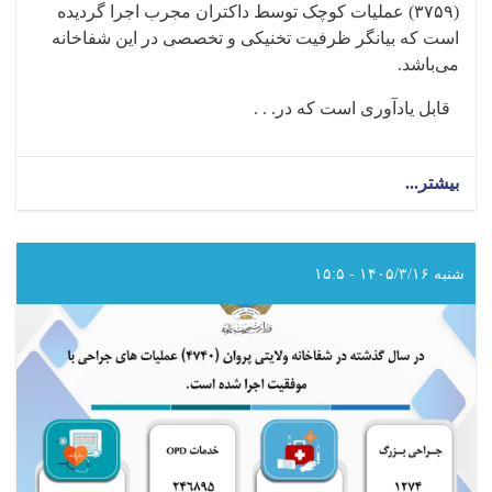
(
۳۷۵۹)
عملیات کوچک توسط داکتران مجرب اجرا گردیده
است که بیانگر ظرفیت تخنیکی و تخصصی در این شفاخانه
می‌باشد
.
قابل یادآوری است که در. . .
بیشتر...
about
در
سال
گذشته
در
شنبه ۱۴۰۵/۳/۱۶ - ۱۵:۵
شفاخانه
ولایتی
لوگر
(۴۷۲۴)
عملیات
های
جراحی
با
موفقیت
اجرا