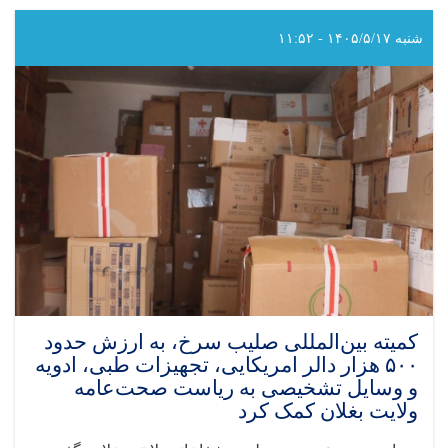
از
رشته
شنبه ۱۴۰۵/۵/۱۷ - ۱۱:۵۲
های
رادیولوژی،
تکنالوژی
طبی،
فزیوتراپی
و
نرسنگ
از
انستیتوت
علوم
صحی
پوهاندغضنفر
وزارت
صحت‌عامه
فارغ
کمیته بین‌المللی صلیب سرخ، به ارزش حدود
گردیدند
۵۰۰ هزار دالر امریکایی، تجهیزات طبی، ادویه
و وسایل تشخیصی به ریاست صحت‌عامه
ولایت بغلان کمک کرد