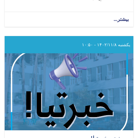
بیشتر...
about
د
سرطان
ناروغۍ
نړیواله
یکشنبه ۱۴۰۲/۱۱/۸ - ۱۰:۵۰
ورځ