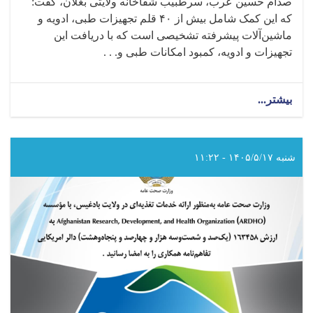
صدام حسین عرب، سرطبیب شفاخانه ولایتی بغلان، گفت:
که این کمک شامل بیش از ۴۰ قلم تجهیزات طبی، ادویه و
ماشین‌آلات پیشرفته تشخیصی است که با دریافت این
تجهیزات و ادویه، کمبود امکانات طبی و. . .
بیشتر...
about
کمیته
بین‌المللی
صلیب
سرخ،
شنبه ۱۴۰۵/۵/۱۷ - ۱۱:۲۲
به
ارزش
حدود
۵۰۰
هزار
دالر
امریکایی،
تجهیزات
طبی،
ادویه
و