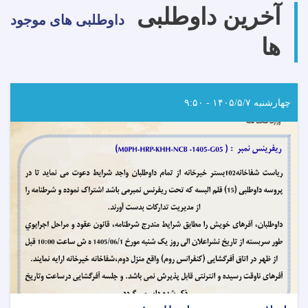
آخرین داوطلبی
خدمات
داوطلبی های موجود
تغذیه‌ای
ها
در
بادغیس
تفاهم‌نامه
امضا
کرد
چهارشنبه ۱۴۰۵/۵/۷ - ۹:۵۰