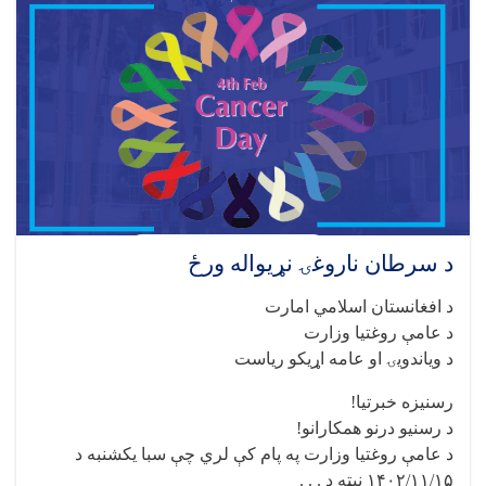
د سرطان ناروغۍ نړیواله ورځ
د افغانستان اسلامي امارت
د عامې روغتیا وزارت
د ویاندویۍ او عامه اړیکو ریاست
رسنیزه خبرتیا!
د رسنیو درنو همکارانو!
د عامې روغتیا وزارت په پام کې لري چې سبا یکشنبه د
۱۴۰۲/۱۱/۱۵ نېټه د . . .