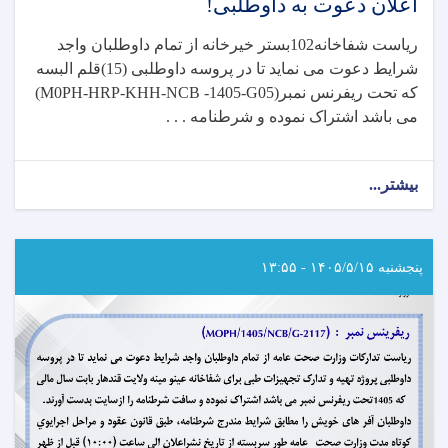
اعلان دعوت به داوطلبی!
ریاست شفاخانه102بستر خیرخانه از تمام داوطلبان واجد
شرایط دعوت می نماید تا در پروسه داوطلبی (15)قلم البسه
که تحت ریفرنس نمبر
(M0PH-HRP-KHH-NCB -1405-G05)
می باشد اشتراک نموده و شرطنامه . . .
بیشتر...
about
اعلان
دعوت
به
داوطلبی!
پنجشنبه ۱۴۰۵/۵/۱۵ - ۱۳:۵۵