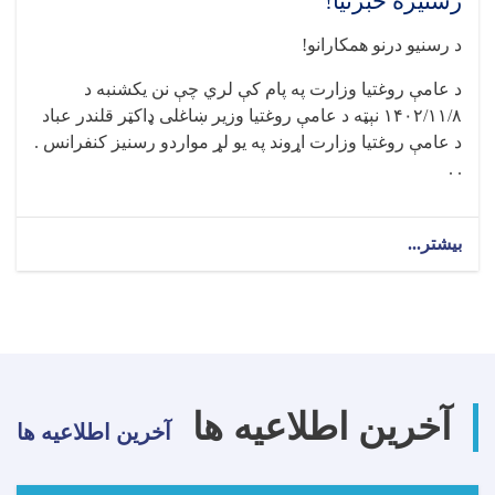
رسنیزه خبرتیا!
د رسنیو درنو همکارانو!
د عامې روغتیا وزارت په پام کې لري چې نن يکشنبه د
۱۴۰۲/۱۱/۸ نېټه د عامې روغتيا وزير ښاغلی ډاکټر قلندر عباد
د عامې روغتيا وزارت اړوند په يو لړ مواردو رسنيز کنفرانس .
. .
بیشتر...
about
رسنیزه
خبرتیا!
آخرین اطلاعیه ها
آخرین اطلاعیه ها