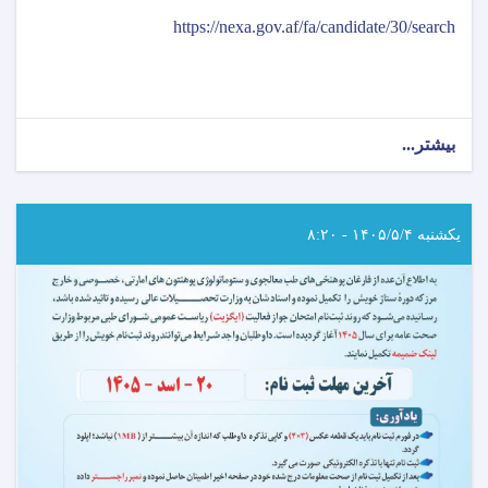
https://nexa.gov.af/fa/candidate/30/search
بیشتر...
about
اطلاعیه
امتحان
خروجی
(ایگزیت)
یکشنبه ۱۴۰۵/۵/۴ - ۸:۲۰
انستیتیوت‌های
علوم
صحی
مربوط
وزارت
صحت
عامه!