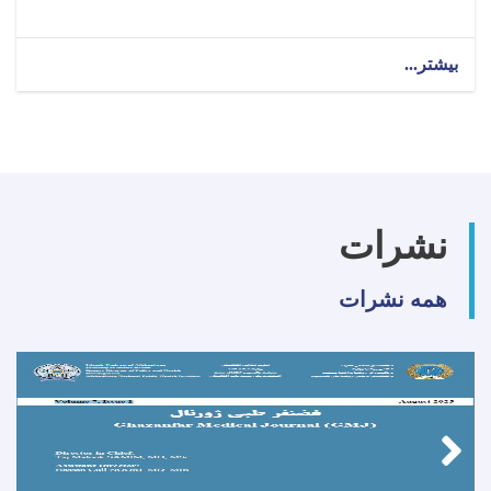
بیشتر...
about
تکنالوجست
ارتوپیدی
برای
ولایت
بغلان!
نشرات
همه نشرات