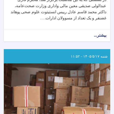
عبدالولی صدیقی معین مالی واداری وزارت صحت‌عامه،
داکتر محمد قاسم عادل رییس انستیتوت علوم صحی پوهاند
غضنفر و یک تعداد از مسوولان ادارات. . .
بیشتر...
about
۱۵۲
تن
از
رشته
شنبه ۱۴۰۵/۵/۱۷ - ۱۱:۵۲
های
رادیولوژی،
تکنالوژی
طبی،
فزیوتراپی
و
نرسنگ
از
انستیتوت
علوم
صحی