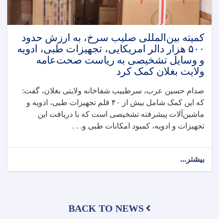
پوهاندغضنفر
وزارت
صحت‌عامه
فارغ
کمیته بین‌المللی صلیب سرخ، به ارزش حدود
گردیدند
۵۰۰ هزار دالر امریکایی، تجهیزات طبی، ادویه
و وسایل تشخیصی به ریاست صحت‌عامه
ولایت بغلان کمک کرد
صدام حسین عرب، سرطبیب شفاخانه ولایتی بغلان، گفت:
که این کمک شامل بیش از ۴۰ قلم تجهیزات طبی، ادویه و
ماشین‌آلات پیشرفته تشخیصی است که با دریافت این
تجهیزات و ادویه، کمبود امکانات طبی و. . .
بیشتر...
about
کمیته
بین‌المللی
صلیب
سرخ،
BACK TO NEWS
به
ارزش