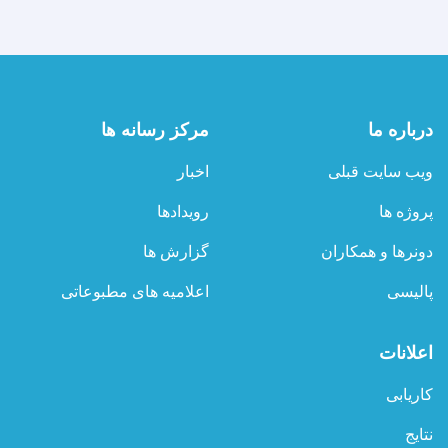
حدود
۵۰۰
هزار
دالر
امریکایی،
تجهیزات
درباره ما
مرکز رسانه ها
طبی،
ادویه
ویب سایت قبلی
اخبار
و
وسایل
پروژه ها
رویدادها
تشخیصی
به
دونرها و همکاران
گزارش ها
ریاست
صحت‌عامه
پالیسی
اعلامیه های مطبوعاتی
ولایت
بغلان
کمک
اعلانات
کرد
کاریابی
نتایج