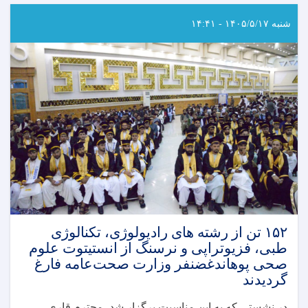
تعداد
از
شنبه ۱۴۰۵/۵/۱۷ - ۱۴:۴۱
ولایت‌های
کشور،
از
هفته
جهانی
تغذیه
با
شیر
مادر
گرامی‌داشت
به
عمل
آمد
۱۵۲ تن از رشته های رادیولوژی، تکنالوژی
طبی، فزیوتراپی و نرسنگ از انستیتوت علوم
صحی پوهاندغضنفر وزارت صحت‌عامه فارغ
گردیدند
در نشستی که به این مناسبت برگزار شد، محترم قاری