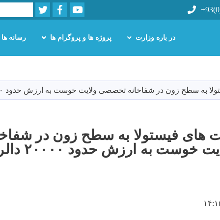
Twitter
Facebook
Youtube
Search
+93(0
در باره وزارت
پروژه ها و پروگرام ها
رسانه ها
Skip
to
main
سطح زون در شفاخانه تخصصی ولایت خوست به ارزش حدود ۲۰۰۰۰ دالر امریکایی، فعال شد
content
 های فیستولا به سطح زون در شفاخا
تخصصی ولایت خو