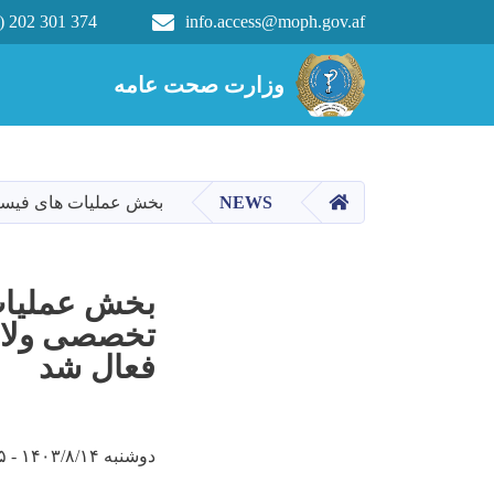
) 202 301 374
info.access@moph.gov.af
Main navigation
وزارت صحت عامه
وزارت صحت عامه
HOME
NEWS
بخش عملیات های فیستولا به 
بخش عملیات
فعال شد
دوشنبه ۱۴۰۳/۸/۱۴ - ۱۴:۱۵