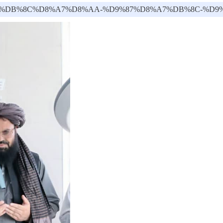
9%85%D9%84%DB%8C%D8%A7%D8%AA-%D9%87%D8%A7%D