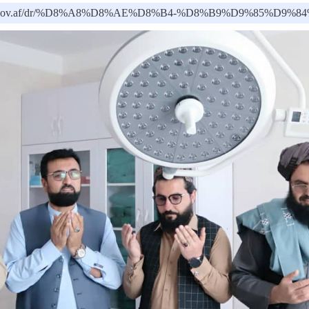
moph.gov.af/dr/%D8%A8%D8%AE%D8%B4-%D8%B9%D