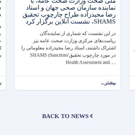
ملی صحت وزارت صحت عامه، با
م
نماینده سازمان صحی جهان و استاد
ش
رضا مجیدزاده طراح چارچوب تحقیق
ش
SHAMS، نشست آنلاین برگزار کرد
د
در این نشست که شماری از نماینده‌گان
م
ریاست‌های مرکزی وزارت صحت عامه نیز
ح
اشتراک داشتند، استاد رضا مجیدزاده معلوماتی را
ا
در مورد چارچوب تحقیق
SHAMS (Sanctions'
ش
Health Assessment and. . .
بیشتر...
about
ب
داکتر
عبدالجبار
حیدر
رئیس
انستیتوت
BACK TO NEWS
ملی
صحت
وزارت