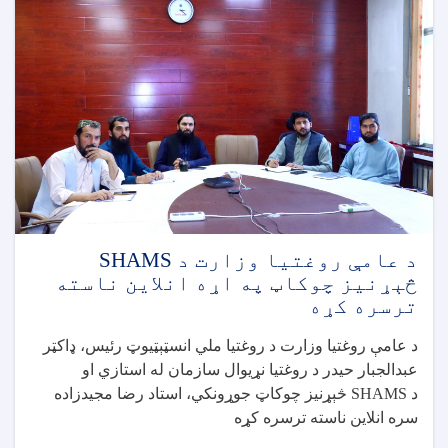
مؤسسې
سره
په
ننګرهار
کې
د
لنډ
قدۍ
او
خوارځواکۍ
د
کمولو
په
د عامې روغتیا وزارت د SHAMS
موخه
څېړنیز چوکاټ په اړه انلاین ناسته
هوکړه
ترسره کړه
لیک
لاسلیک
د عامې روغتيا وزارت د روغتيا ملي انسټېټیوټ رئيس، ډاکټر
کړ
عبدالجبار حيدر د روغتيا نړيوال سازمان له استازي او
د
SHAMS
څېړنيز چوکاټ جوړونکي، استاد رضا مجيدزاده
سره انلاين ناسته ترسره کړه