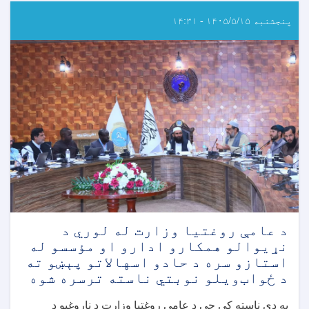
پنجشنبه ۱۴۰۵/۵/۱۵ - ۱۴:۳۱
د عامې روغتيا وزارت له لوري د
نړيوالو همکارو ادارو او مؤسسو له
استازو سره د حادو اسهالاتو پېښو ته
د ځواب‌ویلو نوبتي ناسته ترسره شوه
په دې ناسته کې چې د عامې روغتيا وزارت د ناروغيو د