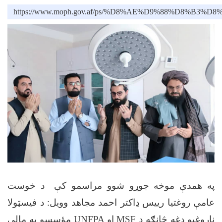
https://www.moph.gov.af/ps/%D8%AE%D9%88%
په همدې موخه جوړو شوو مراسمو کې د خوست
عامې روغتیا رییس ډاکتر احمد مجاهد وویل: د فیسټولا
ناروغیو دغه څانګه د
MSF
او
UNFPA
مؤسسو په مالي