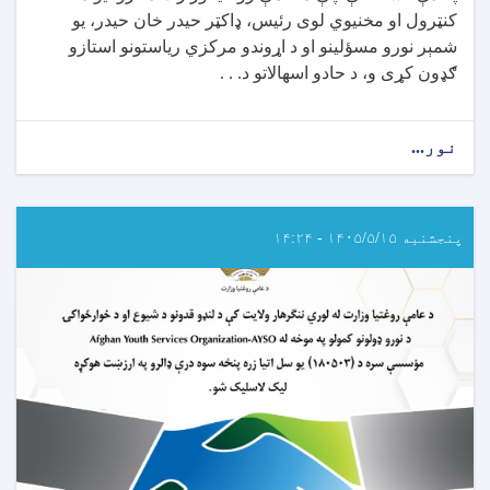
کنټرول او مخنيوي لوی رئیس، ډاکټر حيدر خان حيدر، يو
شمېر نورو مسؤلينو او د اړوندو مرکزي رياستونو استازو
ګډون کړی و، د حادو اسهالاتو د. . .
نور...
about
د
عامې
روغتيا
وزارت
پنجشنبه ۱۴۰۵/۵/۱۵ - ۱۴:۲۴
له
لوري
د
نړيوالو
همکارو
ادارو
او
مؤسسو
له
استازو
سره