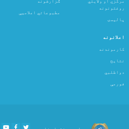
مرکزي او ولایتي
ګزارشونه
روغتونونه
مطبوعاتي اعلامیې
پالیسۍ
اعلانونه
کارموندنه
نتایج
دواطلبي
فورمې
Youtube
Facebook
Twitter
د عامې روغتیا وزارت