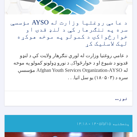
د
حادو
اسهالاتو
پېښو
د عامې روغتیا وزارت له AYSO مؤسسې
ته
سره په ننګرهار کې د لنډ قدۍ او
د
خوارځواکۍ د کمولو په موخه هوکړه
ځواب‌ویلو
لیک لاسلیک کړ
نوبتي
ناسته
د عامې روغتیا وزارت له لوري ننګرهار ولایت کې د لنډو
ترسره
قدونو د شيوع او د خوارځواکۍ د نورو ډولونو کمولو په موخه
شوه
له
Afghan Youth Services Organization-AYSO
مؤسسې
سره د (
۱۸۰۵۰۳)
یو سل اتیا. . .
نور...
about
د
عامې
روغتیا
وزارت
پنجشنبه ۱۴۰۵/۵/۱۵ - ۱۴:۱۸
له
AYSO