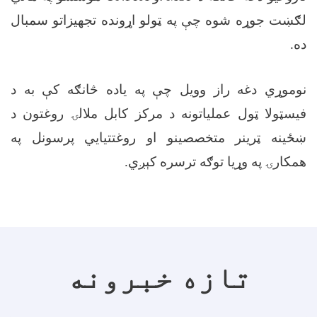
لګښت جوړه شوه چې په ټولو اړونده تجهیزاتو سمبال
ده
.
نوموړي دغه راز وویل چې په یاده څانګه کې به د
فیسټولا ټول عملیاتونه د مرکز کابل ملالۍ روغتون د
ښځینه ټرينر متخصصينو او روغتتیايي پرسونل په
همکارۍ په وړیا توګه ترسره کېږي
.
تازه خبرونه