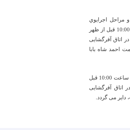
 مراحل اجرایوي
کوتاه‌ مدت وزارت صحت عامه طور سر بسته از تاریخ نشراعلان الی ساعت 10:00 قبل از ظهر
 به 20/04/1405 ه ش می باشد در اتاق آفرگشایی
مت احمد شاه بابا
آفرهای ناوقت رسیده و انترنتی قابل پذیرش نمی باشد. و جلسه آفرگشایی به ساعت 10:00 قبل
25/01/ هـ ق مصادف به 20/04/1405 هـ ش در اتاق آفرگشایی
 دایر می گردد
.