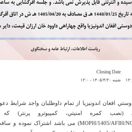
Closing Date
شنبه ۱۴۰۵/۴/۲۰ - ۱۲:۰
تي افغان اندونیزیا از تمام داوطلبان واجد شرایط دعو
ی (نصب کمره امنیتي، کمپیوترو پرنتر) که
(MOPH/1405/AFIH/N
می باشد اشتراک نموده و سافت