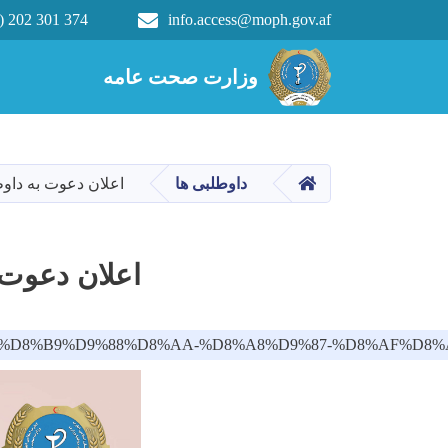
) 202 301 374
info.access@moph.gov.af
Main navigation
وزارت صحت عامه
وزارت صحت عامه
HOME
داوطلبی ها
اعلان دعوت به داو
اعلان دعوت 
%D8%AF%D8%B9%D9%88%D8%AA-%D8%A8%D9%87-%D8%AF%D