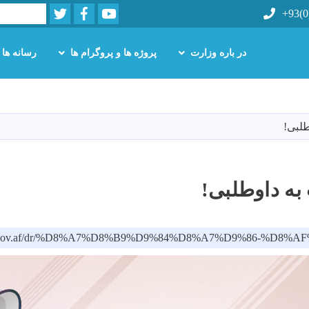
Twitter
Facebook
Youtube
Search
+93(0
در باره وزارت
پروژه ها و پروگرام ها
رسانه ها
Skip
to
main
طلبی!
content
به داوطلبی!
oph.gov.af/dr/%D8%A7%D8%B9%D9%84%D8%A7%D9%86-