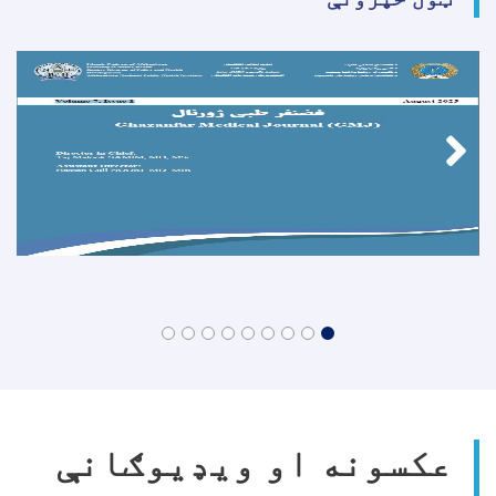
عکسونه او ویډیوګانې