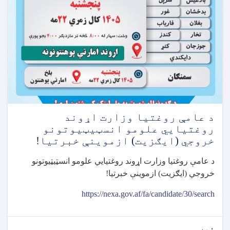
د عامې روغتيا وزارت اړوند
روغتيايي علومو انسټيټيوتونو
خروجي (ايګزيت) ازموينې خبرتيا!
د عامې روغتيا وزارت اړوند روغتيايي علومو انسټيټيوتونو
خروجي (ايګزيت) ازموينې خبرتيا
!
https://nexa.gov.af/fa/candidate/30/search
نور...
about