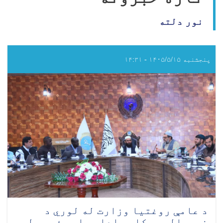
نور دلته
پنجشنبه ۱۴۰۵/۵/۱۵ - ۱۴:۳۱
د عامې روغتيا وزارت له لوري د
نړيوالو همکارو ادارو او مؤسسو له