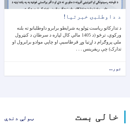
د داوطلبۍ خبرتیا!
د تدارکاتو ریاست ټولو په شرایطو برابرو داوطلبانو ته بلنه
ورکوي، ترڅو (د 1405 مالي کال لپاره د سرطان د کنټرول
ملي پروګرام د اړتيا وړ قرطاسیې او چاپي موادو برابرول او
تدارک) چې ريفرينس . . .
نور...
about
د
داوطلبۍ
خبرتیا!
خالی بست
ټولې دندې