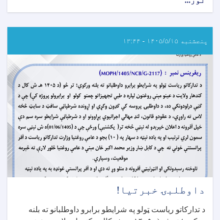
نور...
about
د
داوطلبۍ
خبرتیا!
پنجشنبه ۱۴۰۵/۵/۱۵ - ۱۳:۴۴
داوطلبۍ خبرتیا!
د تدارکاتو ریاست ټولو په شرایطو برابرو داوطلبانو ته بلنه