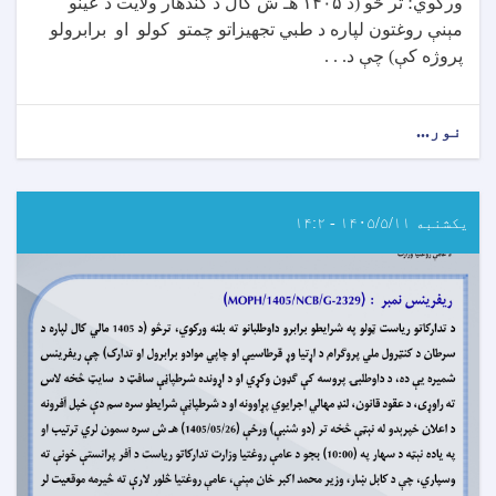
ورکوي؛ تر څو (د
۱۴۰۵
هـ ش کال د کندهار ولایت د عینو
مېنې روغتون لپاره د طبي تجهیزاتو چمتو کولو او برابرولو
پروژه کې) چې د
. . .
نور...
about
داوطلبۍ
خبرتیا!
یکشنبه ۱۴۰۵/۵/۱۱ - ۱۴:۲