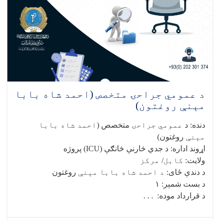
ریاست
خبرتیا!
د عمومي جراحۍ متخصص (احمد شاه بابا
مېنې روغتون)
دنده
:
د
عمومي جراحۍ
متخصص (
احمد شاه بابا
مېنې
روغتون)
اړوند اداره
:
د جدي څارنې څانګې
(ICU)
پروژه
ولایت
: کابل/ مرکز
د دندې ځای
: د احمد شاه بابا مېنې
روغتون
د بست شمېر
:
۱
د قرارداد موده
: . . .