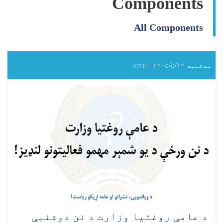
Components
All Components
سه‌شنبه ۱۴۰۵/۵/۱۳ - ۸:۲۴
د عامې روغتیا وزارت د نن دوشنبې