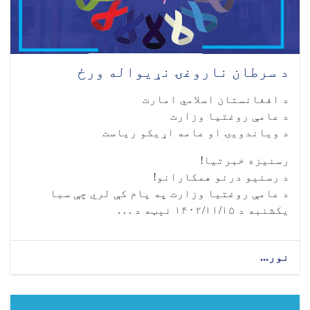
د سرطان ناروغۍ نړیواله ورځ
د افغانستان اسلامي امارت
د عامې روغتیا وزارت
د ویاندویۍ او عامه اړیکو ریاست
رسنیزه خبرتیا!
د رسنیو درنو همکارانو!
د عامې روغتیا وزارت په پام کې لري چې سبا
یکشنبه د ۱۴۰۲/۱۱/۱۵ نېټه د . . .
نور...
about
د
سرطان
ناروغۍ