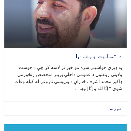
یو
شمېر
مهمو
فعالیتونو
لنډیز
د تسلیت پېغام!
په ډېرې خواشینۍ سره مو خبر تر لاسه کړ چې د خوست
ولایتي روغتون د عمومي داخلې ټرینر متخصص رنځورمل
ډاکټر محمد اشرف ځدراڼ د ورپېښې ناروغۍ له کبله وفات
شوی “ اِنَّا لله و اِنَّا اِلیهِ. . .
نور...
about
د
تسلیت
پېغام!