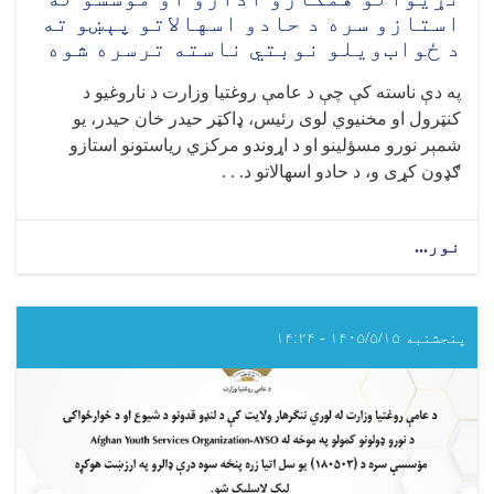
استازو سره د حادو اسهالاتو پېښو ته
د ځواب‌ویلو نوبتي ناسته ترسره شوه
په دې ناسته کې چې د عامې روغتيا وزارت د ناروغيو د
کنټرول او مخنيوي لوی رئیس، ډاکټر حيدر خان حيدر، يو
شمېر نورو مسؤلينو او د اړوندو مرکزي رياستونو استازو
ګډون کړی و، د حادو اسهالاتو د. . .
نور...
about
د
عامې
روغتيا
وزارت
پنجشنبه ۱۴۰۵/۵/۱۵ - ۱۴:۲۴
له
لوري
د
نړيوالو
همکارو
ادارو
او