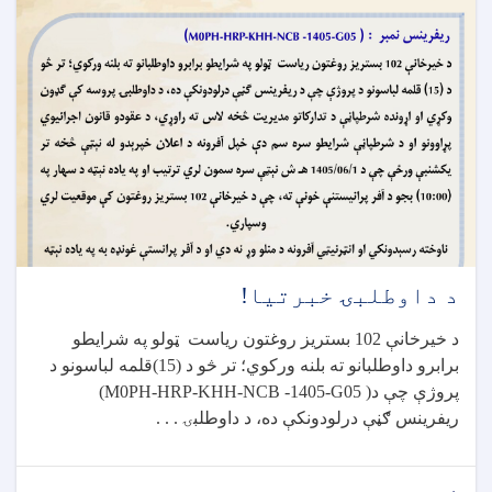
د داوطلبۍ خبرتیا!
د خیرخانې 102 بستریز روغتون ریاست ټولو په شرایطو
برابرو داوطلبانو ته بلنه ورکوي؛ تر څو د (15)قلمه لباسونو د
پروژې چې د
(M0PH-HRP-KHH-NCB -1405-G05 )
ریفرینس ګڼې درلودونکې ده، د داوطلبۍ . . .