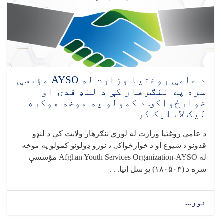
مؤسسو
له
استازو
سره
د
حادو
اسهالاتو
پېښو
د عامې روغتیا وزارت له AYSO مؤسسې
ته
سره په ننګرهار کې د لنډ قدۍ او
د
خوارځواکۍ د کمولو په موخه هوکړه
ځواب‌ویلو
لیک لاسلیک کړ
نوبتي
ناسته
د عامې روغتیا وزارت له لوري ننګرهار ولایت کې د لنډو
ترسره
قدونو د شيوع او د خوارځواکۍ د نورو ډولونو کمولو په موخه
شوه
له
Afghan Youth Services Organization-AYSO
مؤسسې
سره د (
۱۸۰۵۰۳)
یو سل اتیا. . .
نور...
about
د