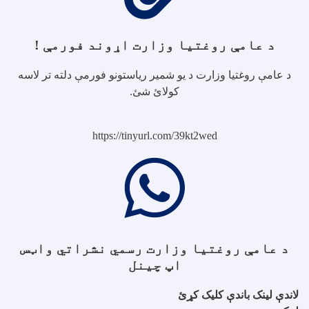
د عامې روغتیا وزارت اړوند فورمې !
د عامې روغتیا وزارت د یو شمیر ریاستونو فورمې دلته تر لاسه
کولائ شئ.
https://tinyurl.com/39kt2wed
د عامې روغتیا وزارت رسمي نشراتي واټس
اپ چینل
لاندې لینک باندې کلیک کړئ