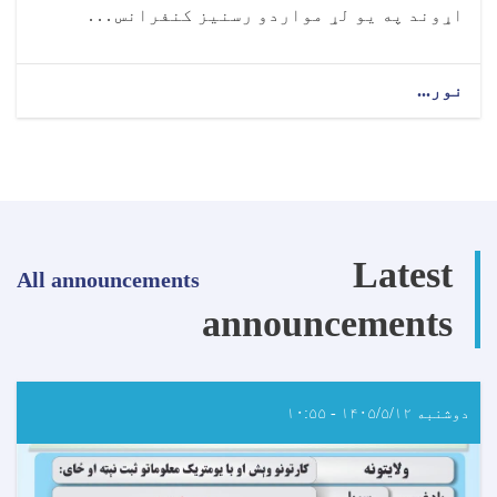
اړوند په يو لړ مواردو رسنيز کنفرانس . . .
نور...
about
رسنیزه
خبرتیا!
Latest
All announcements
announcements
دوشنبه ۱۴۰۵/۵/۱۲ - ۱۰:۵۵