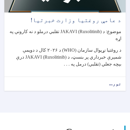
د عامې روغتیا وزارت خبرتیا!
موضوع: د
JAKAVI (Ruxolitinib)
تقلبي درملو د نه کارونې په
اړه
د روغتیا نړیوال سازمان
(WHO)
د
۲۰۲۶
کال د دویمې
شمېرې خبرداري پر بنسټ، د
JAKAVI (Ruxolitinib)
درې
بېچه جعلي (تقلبي) درمل په . . .
نور...
about
د
عامې
روغتیا
وزارت
خبرتیا!