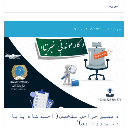
نور...
about
د عمومي
جراحۍ متخصص
(احمد
شاه
چهارشنبه ۱۴۰۵/۳/۲۰ - ۹:۴۰
بابا
مېنې روغتون)
د عصبي جراحۍ متخصص ( احمد شاه بابا
مېنې روغتون)!