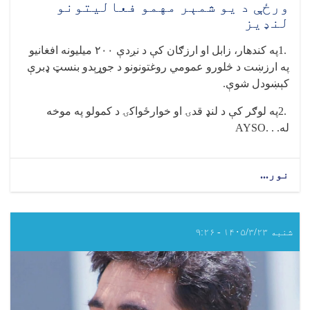
ورځې د یو شمېر مهمو فعالیتونو
لنډیز
1.
په کندهار، زابل او ارزګان کې د نږدې
۲۰۰
میلیونه افغانیو
په ارزښت د څلورو عمومي روغتونونو د جوړېدو بنسټ ډبرې
کېښودل شوې
.
2.
په لوګر کې د لنډ قدۍ او خوارځواکۍ د کمولو په موخه
له
AYSO. . .
نور...
about
د
عامې
روغتیا
وزارت
شنبه ۱۴۰۵/۳/۲۳ - ۹:۲۶
د
نن
دوشنبې
ورځې
د