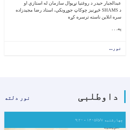
عبدالجبار حيدر د روغتيا نړيوال سازمان له استازي او
د
SHAMS
څېړنيز چوکاټ جوړونکي، استاد رضا مجيدزاده
سره انلاين ناسته ترسره کړه
په. . .
نور...
about
د
عامې
روغتیا
وزارت
د
SHAMS
څېړنیز
داوطلبی
چوکاټ
نور دلته
په
اړه
انلاین
ناسته
چهارشنبه ۱۴۰۵/۵/۷ - ۹:۲۰
ترسره
کړه