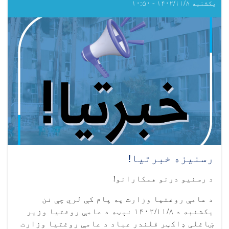
نړیواله
یکشنبه ۱۴۰۲/۱۱/۸ - ۱۰:۵۰
ورځ
رسنیزه خبرتیا!
د رسنیو درنو همکارانو!
د عامې روغتیا وزارت په پام کې لري چې نن
يکشنبه د ۱۴۰۲/۱۱/۸ نېټه د عامې روغتيا وزير
ښاغلی ډاکټر قلندر عباد د عامې روغتيا وزارت