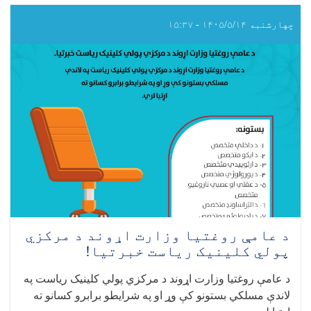
چهارشنبه ۱۴۰۵/۵/۱۴ - ۱۵:۳۷
د عامې روغتیا وزارت اړوند د مرکزي
پولي کلینیک ریاست خبرتیا!
د عامې روغتیا وزارت اړوند د مرکزي پولي کلینیک ریاست په
لاندې مسلکي بستونو کې وړ او په شرایطو برابرو کسانو ته