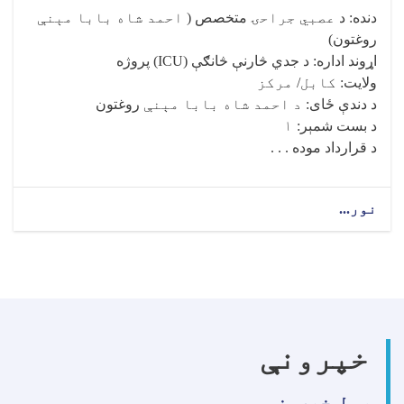
دنده
:
د
عصبي جراحۍ
متخصص (
احمد شاه بابا مېنې
روغتون)
اړوند اداره
:
د جدي څارنې څانګې
(ICU)
پروژه
ولایت
: کابل/ مرکز
د دندې ځای
: د احمد شاه بابا مېنې
روغتون
د بست شمېر
: ۱
د قرارداد موده . . .
نور...
about
د
عصبي
جراحۍ
متخصص
(
احمد
شاه
خپرونې
بابا
مېنې
روغتون)!
ټول خپرونې