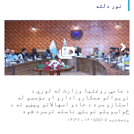
نور دلته
د عامې روغتيا وزارت له لوري د
نړيوالو همکارو ادارو او مؤسسو له
استازو سره د حادو اسهالاتو پېښو ته د
ځواب‌ویلو نوبتي ناسته ترسره شوه
پنجشنبه ۱۴۰۵/۵/۱۵ - ۱۴:۳۲