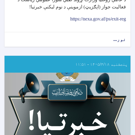
فعاليت جواز (اېګزيټ) ازموينې د نوم ليکنې خبرتيا
!
https://nexa.gov.af/ps/exit-reg
نور...
about
د
طبي
شورا
اړوند
پنجشنبه ۱۴۰۵/۴/۱۸ - ۱۱:۵۱
د
ایګزیت
ازموینې
د
نوم
لیکنې
خبرتیا!