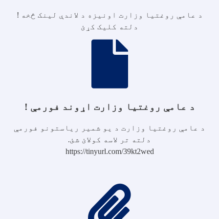
د عامې روغتیا وزارت اونیزه د لاندې لینک څخه !
دلته کلیک کړئ
د عامې روغتیا وزارت اړوند فورمې !
د عامې روغتیا وزارت د یو شمیر ریاستونو فورمې
دلته تر لاسه کولائ شئ.
https://tinyurl.com/39kt2wed