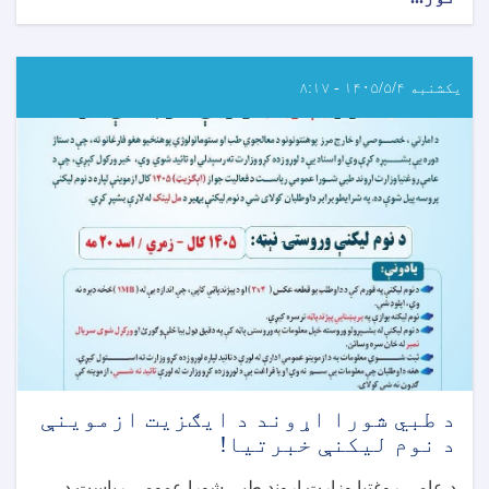
د
عامې
روغتيا
وزارت
یکشنبه ۱۴۰۵/۵/۴ - ۸:۱۷
اړوند
روغتيايي
علومو
انسټيټيوتونو
خروجي
(ايګزيت)
ازموينې
خبرتيا!
د طبي شورا اړوند د ایګزیت ازموینې
د نوم لیکنې خبرتیا!
د عامې روغتیا وزارت اړوند طبي شورا عمومي رياست د