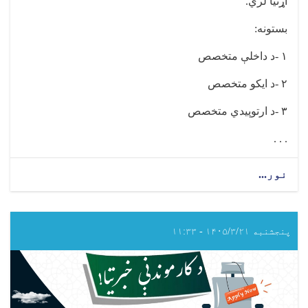
اړتيا لري
.
بستونه
:
۱
-
د داخلې متخصص
۲
-
د ایکو متخصص
۳
-
د ارتوپیدي متخصص
. . .
نور...
about
د
عامې
روغتیا
وزارت
پنجشنبه ۱۴۰۵/۳/۲۱ - ۱۱:۳۳
اړوند
د
مرکزي
پولي
کلینیک