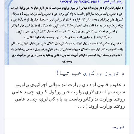
د تړون ورکړې خبرتیا!
د عقودو قانون او د دې وزارت لنډ مهالي اجرائیوي پړاوونو
سره سم له دې لارې ټولو ته خبر ورکول کېږي، چې د عامې
روغتیا وزارت تدارکاتو ریاست په پام کې لري، چې د عامې
روغتیا وزارت اړوند ( د . . .
نور...
about
د