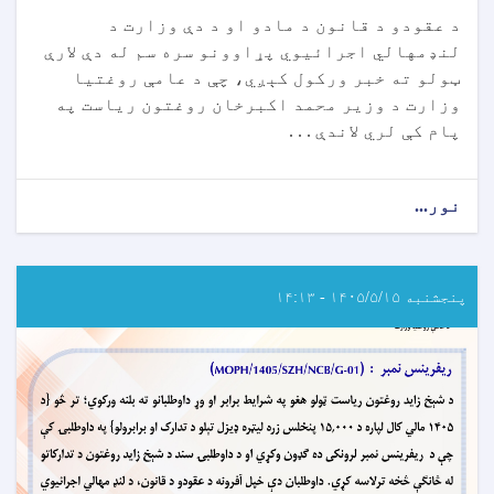
د عقودو د قانون د مادو او د دې وزارت د
لنډمهالي اجرائیوي پړاوونو سره سم له دې لارې
ټولو ته خبر ورکول کېږي، چې د عامې روغتیا
وزارت د وزیر محمد اکبرخان روغتون ریاست په
پام کې لري لاندې . . .
نور...
about
د
تړون
ورکړې
خبرتیا!
پنجشنبه ۱۴۰۵/۵/۱۵ - ۱۴:۱۳