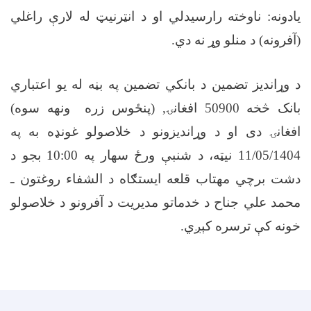
یادونه: ناوخته رارسیدلي او د انټرنیټ له لارې راغلي
(آفرونه) د منلو وړ نه دي
.
د وړاندیز تضمین د بانکي تضمین په بڼه له یو اعتباري
بانک څخه 50900 افغانۍ, (پنځوس زره ونهه سوه)
افغانۍ دی او د وړاندیزونو د خلاصولو غونډه به په
11/05/1404 نیټه، د شنبې ورځ سهار په 10:00 بجو د
دشت برچي مهتاب قلعه ایستګاه د الشفاء روغتون ـ
محمد علي جناح د خدماتو مدیریت د آفرونو د خلاصولو
خونه کې ترسره کېږي
.