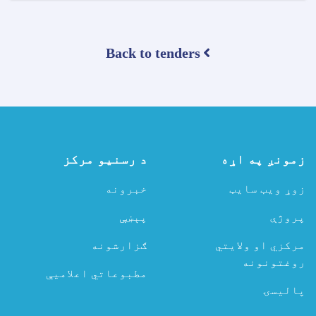
تړون
ورکړې
خبرتیا!
Back to tenders
زمونږ په اړه
د رسنیو مرکز
زوړ ویب سایټ
خبرونه
پروژې
پېښې
مرکزي او ولایتي
ګزارشونه
روغتونونه
مطبوعاتي اعلامیې
پالیسۍ