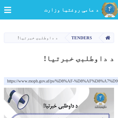
tion
د عامې روغتیا وزارت
اصلي
منځپانګه
دانګل
کور
TENDERS
د داوطلبۍ خبرتیا!
د داوطلبۍ خبرتیا!
https://www.moph.gov.af/ps/%D8%AF-%D8%AF%D