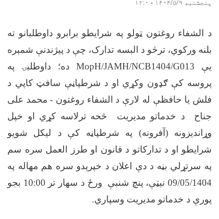
پنجشنبه ۱۴۰۴/۵/۹ - ۱۲:۰
د الشفاء روغتون ټولو په شرایطو برابرو داوطلبانو ته
بلنه ورکوي، ترڅو د البسه تدارک، چې د پيژندنې شمېره
یې
MopH/JAMH/NCB1404/G013
ده؛ داوطلبۍ په
پروسه کې ګډون وکړي او د شرطپاڼې سافټ کاپي د
فلش یا حافظې له لارې د الشفاء روغتون - محمد علی
جناح د خدماتو مدیریت څحه ترلاسه کړي او خپل
وړاندیزونه (آفرونه) په شرطپاڼه کې د لیکل شویو
شرایطو او د تدارکاتو د قانون او طرز العمل سره سم
په سرتړلي بڼه د دې اعلان د خپرېدو سره هم مهاله په
09/05/1404 نیټې، پنچ شنبې ورځ د سهار تر 10:00 بجو
پورې د خدماتو مدیریت وسپاري
.