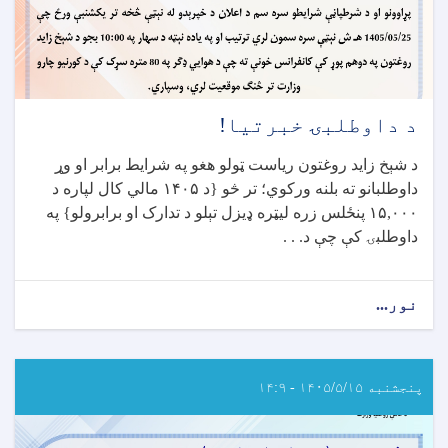
د داوطلبۍ خبرتیا!
د شېخ زاید روغتون ریاست ټولو هغو په شرایط برابر او وړ
داوطلبانو ته بلنه ورکوي؛ تر څو {د
۱۴۰۵
مالي کال لپاره د
۱۵,۰۰۰
پنځلس زره لیټره ډیزل تېلو د تدارک او برابرولو} په
داوطلبۍ کې چې د
. . .
نور...
about
د
داوطلبۍ
خبرتیا!
پنجشنبه ۱۴۰۵/۵/۱۵ - ۱۴:۹