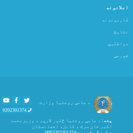
اعلانونه
کارموندنه
نتایج
دواطلبي
فورمې
Youtube
Facebook
Twitter
د عامې روغتیا وزارت
0202301374
پته
: د عامې روغتيا څلور لارې، د وزیرمحمد
اکبر خان سرک ، کابل، افغانستان
د اړیکی شمیره
:0093202301374