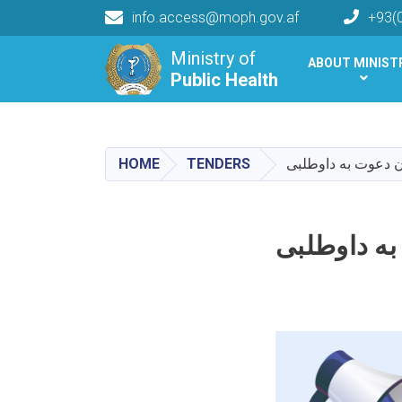
info.access@moph.gov.af
+93(
Main navigation
Ministry of
ABOUT MINIST
Public Health
Public Health
HOME
TENDERS