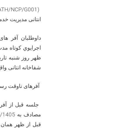
ATH/NCP/G001)
انتانی مدیریت خد
داوطلبان آفر ها
شفاخانه انتانی واق
آفرهای ناوقت رسی