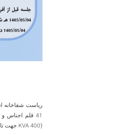
ریاست شقاخانه انت
41 قلم اجناس 
{400
KVA
جهت تام