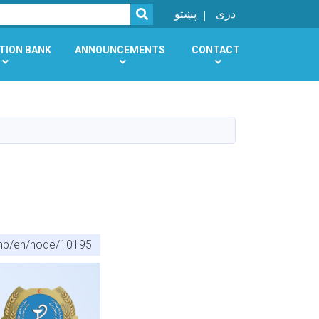
SEARCH
دری
پښتو
TION BANK
ANNOUNCEMENTS
CONTACT
php/en/node/10195