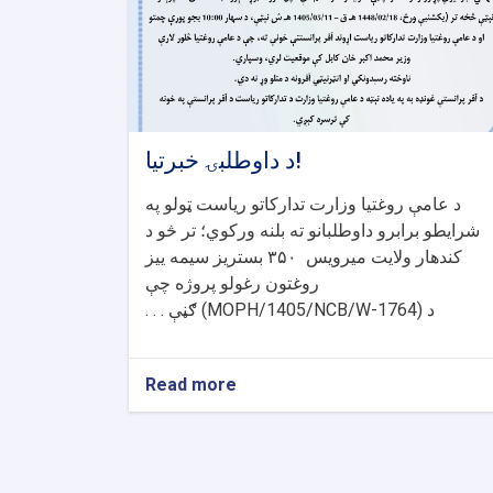
د داوطلبۍ خبرتیا!
د عامې روغتیا وزارت تدارکاتو ریاست ټولو په
شرایطو برابرو داوطلبانو ته بلنه ورکوي؛ تر څو د
کندهار ولایت میرویس
۳۵۰
بستریز سیمه ییز
روغتون رغولو پروژه چې
د
(MOPH/1405/NCB/W-1764)
ګڼې . . .
Read more
about
د
داوطلبۍ
خبرتیا!