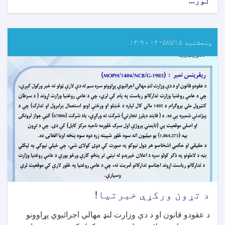
نور...
about
د
داوطلبۍ
خبرتیا!
پنجشنبه ۱۴۰۵/۵/۱۵ - ۱۴:۹
د تړون ورکړې خبرتیا!
د عقودو قانون او د دې وزارت لنډ مهالي اجرائیوي پړاوونو