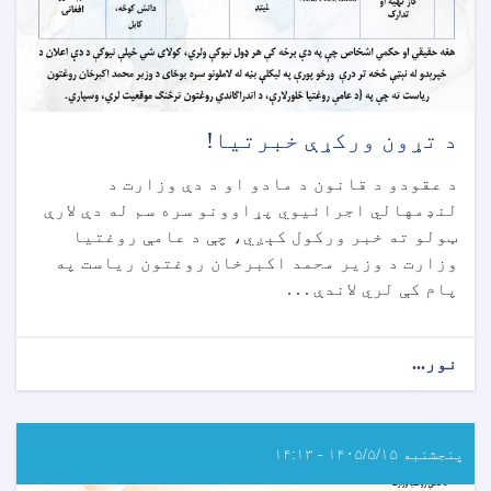
د تړون ورکړې خبرتیا!
د عقودو د قانون د مادو او د دې وزارت د
لنډمهالي اجرائیوي پړاوونو سره سم له دې لارې
ټولو ته خبر ورکول کېږي، چې د عامې روغتیا
وزارت د وزیر محمد اکبرخان روغتون ریاست په
پام کې لري لاندې . . .
نور...
about
د
تړون
ورکړې
خبرتیا!
پنجشنبه ۱۴۰۵/۵/۱۵ - ۱۴:۱۳