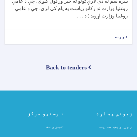
سره سم له دې لارې ټولو ته خبر ورکول کېږي، چې د عامې
روغتیا وزارت تدارکاتو ریاست په پام کې لري، چې د عامې
روغتیا وزارت اړوند ( د . . .
نور...
about
د
تړون
ورکړې
خبرتیا!
Back to tenders
زمونږ په اړه
د رسنیو مرکز
زوړ ویب سایټ
خبرونه