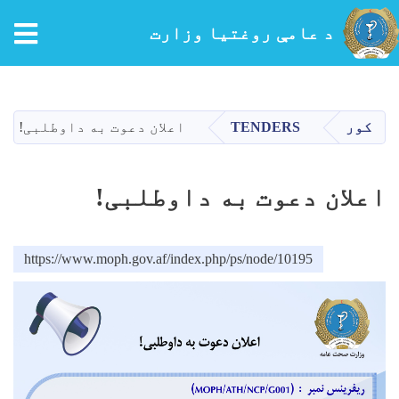
tion
د عامې روغتیا وزارت
اصلي
منځپانګه
دانګل
کور
TENDERS
اعلان دعوت به داوطلبی!
اعلان دعوت به داوطلبی!
https://www.moph.gov.af/index.php/ps/node/10195