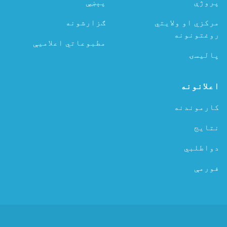
پروژې
پېښې
مرکزي او ولایتي
ګزارشونه
روغتونونه
مطبوعاتي اعلامیې
پالیسۍ
اعلانونه
کارموندنه
نتایج
دواطلبي
فورمې