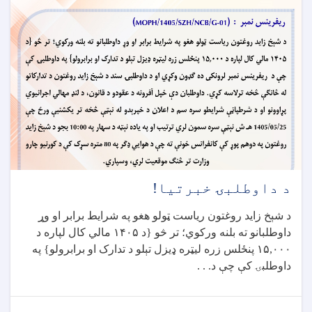
د داوطلبۍ خبرتیا!
د شېخ زاید روغتون ریاست ټولو هغو په شرایط برابر او وړ
داوطلبانو ته بلنه ورکوي؛ تر څو {د
۱۴۰۵
مالي کال لپاره د
۱۵,۰۰۰
پنځلس زره لیټره ډیزل تېلو د تدارک او برابرولو} په
داوطلبۍ کې چې د
. . .