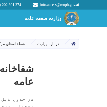
) 202 301 374
info.access@moph.gov.af
Main navigation
وزارت صحت عامه
وزارت صحت عامه
HOME
در باره وزارت
شفاخانه‌های مرک
شفاخانه‌
عامه
در جدول ذیل 
صحت‌عامه درج 