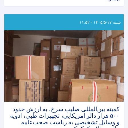
۱۵۲
تن
از
رشته
شنبه ۱۴۰۵/۵/۱۷ - ۱۱:۵۲
های
رادیولوژی،
تکنالوژی
طبی،
فزیوتراپی
و
نرسنگ
از
انستیتوت
علوم
صحی
پوهاندغضنفر
وزارت
صحت‌عامه
فارغ
کمیته بین‌المللی صلیب سرخ، به ارزش حدود
گردیدند
۵۰۰ هزار دالر امریکایی، تجهیزات طبی، ادویه
و وسایل تشخیصی به ریاست صحت‌عامه