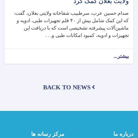
ولایت بغلان کمک کرد
صدام حسین عرب، سرطبیب شفاخانه ولایتی بغلان، گفت:
که این کمک شامل بیش از ۴۰ قلم تجهیزات طبی، ادویه و
ماشین‌آلات پیشرفته تشخیصی است که با دریافت این
تجهیزات و ادویه، کمبود امکانات طبی و. . .
بیشتر...
about
کمیته
بین‌المللی
صلیب
سرخ،
BACK TO NEWS
به
ارزش
حدود
۵۰۰
هزار
دالر
امریکایی،
تجهیزات
درباره ما
مرکز رسانه ها
طبی،