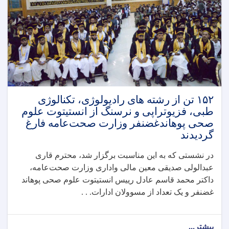
تغذیه
با
شیر
مادر
گرامی‌داشت
به
عمل
آمد
۱۵۲ تن از رشته های رادیولوژی، تکنالوژی
طبی، فزیوتراپی و نرسنگ از انستیتوت علوم
صحی پوهاندغضنفر وزارت صحت‌عامه فارغ
گردیدند
در نشستی که به این مناسبت برگزار شد، محترم قاری
عبدالولی صدیقی معین مالی واداری وزارت صحت‌عامه،
داکتر محمد قاسم عادل رییس انستیتوت علوم صحی پوهاند
غضنفر و یک تعداد از مسوولان ادارات. . .
بیشتر...
about