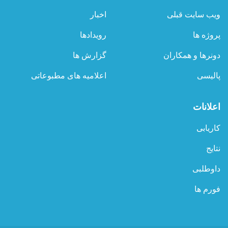
ادویه
ویب سایت قبلی
اخبار
و
وسایل
پروژه ها
رویدادها
تشخیصی
به
دونرها و همکاران
گزارش ها
ریاست
صحت‌عامه
پالیسی
اعلامیه های مطبوعاتی
ولایت
بغلان
کمک
اعلانات
کرد
کاریابی
نتایج
داوطلبی
فورم ها