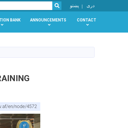
SEARCH
دری
پښتو
TION BANK
ANNOUNCEMENTS
CONTACT
v.af/en/node/4572