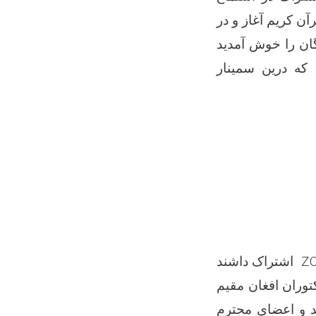
آن کریم آغاز و در
ن را خوش آمدید
که درین سمینار
Z
اشتراک داشند
توران افغان مقیم
د و اعضای محترم