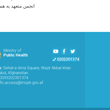
انجمن متعهد به هم
Youtube
Facebook
Twitter
Ministry of
Public Health
0202301374
s:
Sehat-e-Ama Square, Wazir Akbar khan
bul, Afghanistan
0093202301374
nfo.access@moph.gov.af