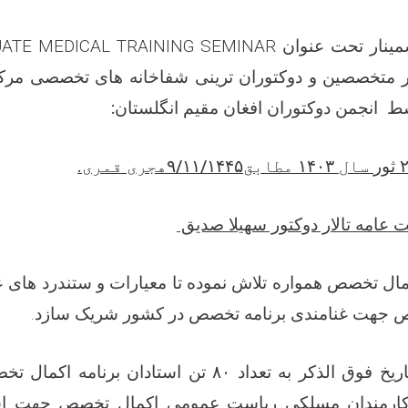
مینار تحت عنوان
ATE MEDICAL TRAINING SEMINAR
ر متخصصین و
دوکتوران
ترینی
شفاخانه های تخصصی مرکز،
سط
انجمن دوکتوران افغان مقیم انگلستان:
ثور
سال
۱۴۰۳
مطابق
۹/۱۱/۱۴۴۵
هجری قمری
.
عامه تالار دوکتور سهیلا صدیق
 تخصص همواره تلاش نموده تا معیارات و ستندرد های عل
ص جهت غنامندی برنامه تخصص در کشور شریک سازد.
به همین منظور بتاریخ فوق الذکر به تعداد ۸۰ تن استادا
ارمندان مسلکی ریاست عمومی اکمال تخصص جهت اشت