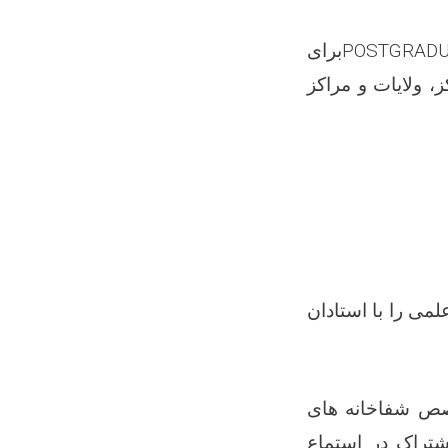
POSTGRADU
برای
 ولایات و مراکز
می را با استادان
ن برنامه اکمال تخصص شفاخانه های
راک در استماع