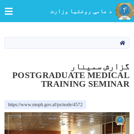
tion
د عامې روغتیا وزارت
اصلي
منځپانګه
دانګل
کور
گزارش سمینار
POSTGRADUATE MEDICAL
TRAINING SEMINAR
https://www.moph.gov.af/ps/node/4572