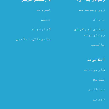
زوړ ویب سایټ
خبرونه
پروژې
پېښې
مرکزي او ولایتي
ګزارشونه
روغتونونه
مطبوعاتي اعلامیې
پالیسۍ
اعلانونه
کارموندنه
نتایج
دواطلبي
فورمې