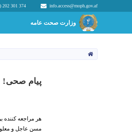
) 202 301 374
info.access@moph.gov.af
Main navigation
وزارت صحت عامه
وزارت صحت عامه
HOME
پیام صحی!
هر مراجعه کننده 
مسن عاجل و معلولی