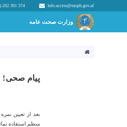
) 202 301 374
info.access@moph.gov.af
Main navigation
وزارت صحت عامه
وزارت صحت عامه
HOME
پیام صحی!
بعد از تعیین نمر
منظم استفاده نمائی