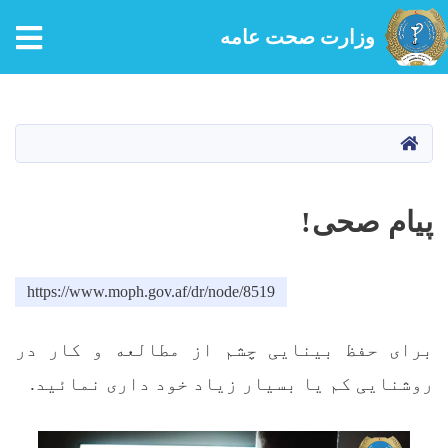
tion
وزارت صحت عامه
Skip
to
main
HOME
content
پیام صحی!
https://www.moph.gov.af/dr/node/8519
برای حفظ بینایی چشم از مطالعه و کار در
روشنایی کم یا بسیار زیاد خود داری نمائید
.