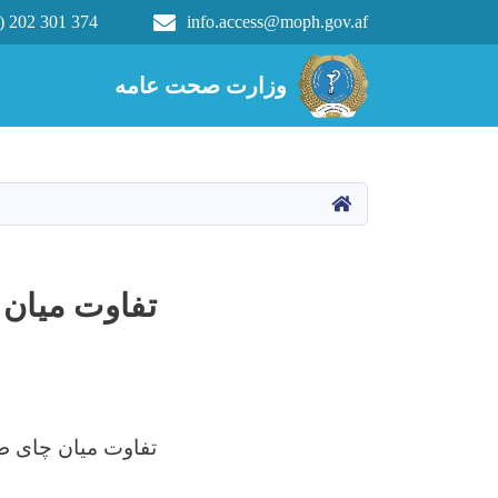
) 202 301 374
info.access@moph.gov.af
Main navigation
وزارت صحت عامه
وزارت صحت عامه
HOME
تفاوت میان 
تفاوت میان چای طب