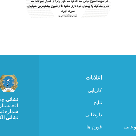
اعلانات
کاریابی
نشانی
:چه
نتایج
افغانستان
شماره ت
داوطلبی
نشانی الک
وعاتی
فورم ها