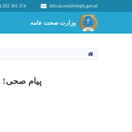
) 202 301 374
info.access@moph.gov.af
Main navigation
وزارت صحت عامه
وزارت صحت عامه
HOME
پیام صحی!