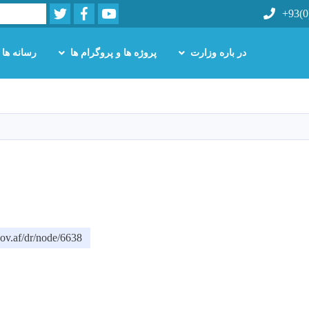
Twitter
Facebook
Youtube
Search
+93(0
در باره وزارت
پروژه ها و پروگرام ها
رسانه ها
Skip
to
main
content
ov.af/dr/node/6638