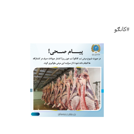
#
کانګو