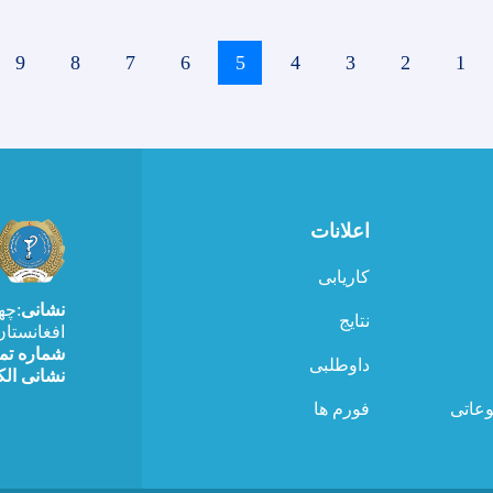
age
9
Page
8
Page
7
Page
6
Current
5
Page
4
Page
3
Page
2
Page
1
page
اعلانات
کاریابی
نشانی
:چه
نتایج
افغانستان
شماره ت
داوطلبی
نشانی الک
وعاتی
فورم ها