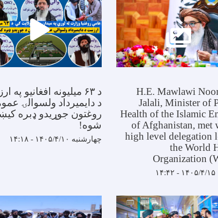
H.E. Mawlawi Noor 
د ۶۳ میلیونه افغانیو په 
Jalali, Minister of 
د دایمیرداد ولسوالۍ عمو
Health of the Islamic E
روغتون جوړیدو ډبره کیښ
of Afghanistan, met 
شوه!
high level delegation 
چهارشنبه ۱۴۰۵/۴/۱۰ - ۱۴:۱۸
the World 
Organization 
۱۴