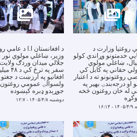
 روغتیا وزارت د
د افغانستان ا.ا د عامې روغ
يي خدمتونو وړاندې کولو
وزیر، ښاغلي مولوي نور 
ال، ښاغلي مولوي
جلالي میدان وردګ ولایت 
ولي حقاني په کابل کې
سفر په ترڅ کې د
 روغتونونو ته د اعتبار
افغانیو په ارزښت د جغتو
 او درجه‌بندۍ بهیر په
ولسوالۍ عمومي روغتون 
ې له خان روغتون څخه
جوړېدو ډبره کېښوده
وکړه
دوشنبه ۱۴۰۵/۴/۸ - ۱۲:۷
۱۶:۱