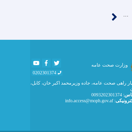
››
…
P
Youtube
Facebook
Twitter
وزارت صحت عامه
0202301374
ار راهی صحت عامه، جاده وزیرمحمد اکبر خان، کابل،
ماس
: 0093202301374
ترونیکی
: info.access@moph.gov.af