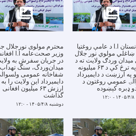
نستان ا.ا د عامې روغتیا
محترم مولوی نورجلال جل
 ښاغلي مولوي نور جلال
وزیر صحت‌عامه ا.ا افغان
میدان وردګ ولایت ته د
در جریان سفرش به ولای
سفر په ترڅ کې د ۶۳ میلیونه
میدان‌وردگ، سنگ تهداب
و په ارزښت د دایمیرداد
شفاخانه عمومی ولسوال
لۍ عمومي روغتون د
دایمیرداد این ولایت را به
و ډبره کېښوده
ارزش ۶۳ میلیون افغانی
گذاشت
۱۲
دوشنبه ۱۴۰۵/۴/۸ - ۱۲:۰