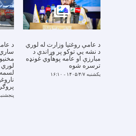
د عامې روغتیا وزارت له لوري
د عامې
د نشه یي توکو پر وړاندې د
ساري ن
مبارزې او عامه پوهاوي غونډه
مخنيوي
ترسره شوه
لوري د
لسمه 
یکشنبه ۱۴۰۵/۴/۷ - ۱۶:۱۰
ناروغي
پروګر
پنجشنبه ۱۴۰۵/۴/۴ - 
Pagination