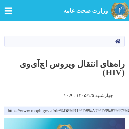
tion
وزارت صحت عامه
Skip
to
main
HOME
content
راه‌های انتقال ویروس اچ‌آی‌وی
(HIV)
چهارشنبه ۱۴۰۵/۱/۵ - ۱۰:۹
https://www.moph.gov.af/dr/%D8%B1%D8%A7%D9