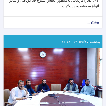
۵۰۳
دالر امریکایی به‌منظور کاهش شیوع قد کوتاهی و سایر
انواع سوءتغذیه در ولایت. . .
بیشتر...
about
وزارت
صحت‌عامه
تفاهم‌نامه‌ای
را
پنجشنبه ۱۴۰۵/۵/۱۵ - ۱۴:۱۸
با
مؤسسه
AYSO
برای
کاهش
قدکوتاهی
و
سوءتغذیه
در
ننگرهار
امضا
کرد