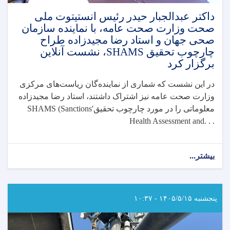
داکتر عبدالجبار حیدر رئیس انستیتوت ملی
صحت وزارت صحت عامه، با نماینده سازمان
صحی جهان و استاد رضا مجیدزاده طراح
چارچوب تحقیق SHAMS، نشست آنلاین
برگزار کرد
در این نشست که شماری از نماینده‌گان ریاست‌های مرکزی
وزارت صحت عامه نیز اشتراک داشتند، استاد رضا مجیدزاده
معلوماتی را در مورد چارچوب تحقیق
SHAMS (Sanctions'
Health Assessment and. . .
بیشتر...
about
داکتر
عبدالجبار
حیدر
رئیس
پنجشنبه ۱۴۰۵/۵/۱۵ - ۱۰:۳۷
انستیتوت
ملی
صحت