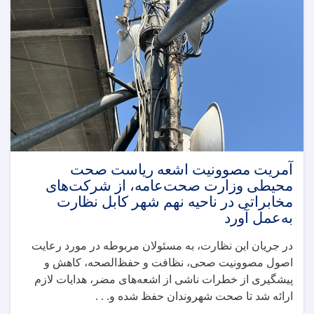
وزارت
صحت
عامه،
با
نماینده
سازمان
صحی
جهان
و
استاد
رضا
مجیدزاده
آمریت مصوونیت اشعه ریاست صحت
طراح
محیطی وزارت صحت‌عامه، از شرکت‌های
چارچوب
مخابراتی در ناحیه نهم شهر کابل نظارت
تحقیق
به‌عمل آورد
SHAMS،
نشست
در جریان این نظارت، به مسئولان مربوطه در مورد رعایت
آنلاین
اصول مصوونیت صحی، نظافت و حفظ‌الصحه، کاهش و
برگزار
کرد
پیشگیری از خطرات ناشی از اشعه‌های مضر، هدایات لازم
ارائه شد تا صحت شهروندان حفظ شده و. . .