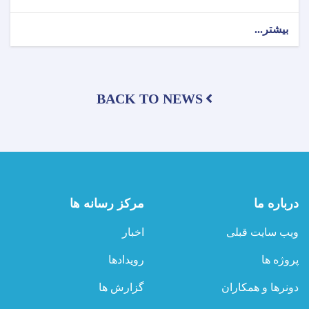
بیشتر...
about
آمریت
مصوونیت
اشعه
ریاست
BACK TO NEWS
صحت
محیطی
وزارت
صحت‌عامه،
از
شرکت‌های
مخابراتی
در
درباره ما
مرکز رسانه ها
ناحیه
نهم
ویب سایت قبلی
اخبار
شهر
کابل
پروژه ها
رویدادها
نظارت
به‌عمل
دونرها و همکاران
گزارش ها
آورد