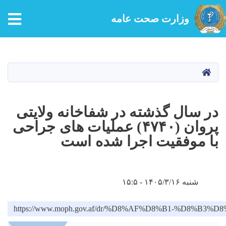
وزارت صحت عامه
Skip
to
main
HOME
content
در سال گذشته در شفاخانه ولایتی
پروان (۴۷۴۰) عملیات های جراحی
با موفقیت اجرا شده است
شنبه ۱۴۰۵/۳/۱۶ - ۱۵:۵
https://www.moph.gov.af/dr/%D8%AF%D8%B1-