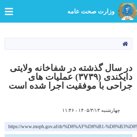
tion
وزارت صحت عامه
Skip
to
main
HOME
content
در سال گذشته در شفاخانه ولایتی
دایکندی (۳۷۳۹) عملیات های
جراحی با موفقیت اجرا شده است
چهارشنبه ۱۴۰۵/۳/۱۳ - ۱۱:۴۶
https://www.moph.gov.af/dr/%D8%AF%D8%B1